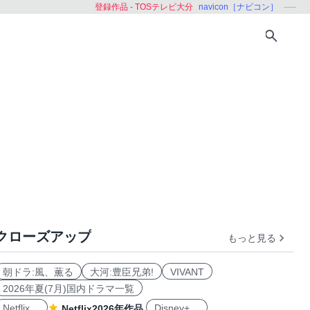
登録作品 - TOSテレビ大分
navicon［ナビコン］
クローズアップ
もっと見る
ング
学ぶ
朝ドラ:風、薫る
大河:豊臣兄弟!
VIVANT
2026年夏(7月)国内ドラマ一覧
Netflix
Disney+
Netflix2026年作品