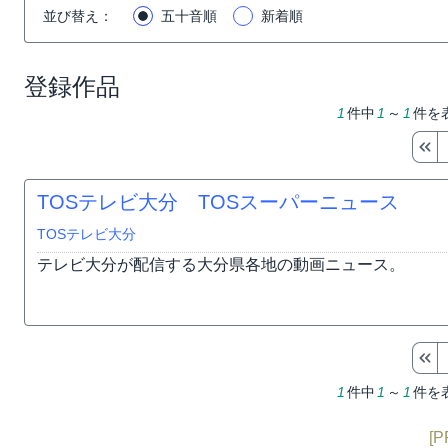
並び替え
：
五十音順
新着順
登録作品
1
件中
1
～
1
件を
TOSテレビ大分 TOSスーパーニュース
TOSテレビ大分
テレビ大分が配信する大分県各地の動画ニュース。
1
件中
1
～
1
件を
[P