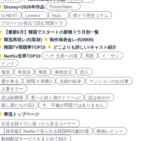
PrimeVideo
Disney+2026年作品
U-NEXT
Lemino
Hulu
韓ドラ歴史コラム
グローバル視点で読む韓国ドラ
【最新8月】韓国でスタートの新韓ドラ月別一覧
韓流再現レポ(取材)
制作発表会レポ(WEB)
韓国TV視聴率TOP10
どこよりも詳しい!キャスト紹介
ヘチ 王座への道
馬医
イ・サン
Netflix世界TOP10
トンイ
鬼宮
奇皇后
華政
善徳女王
恋人
愛が来る
財閥 X 刑事2
夫婦の結末
マンションのお仕事
人妻キラー
恋は飴模様
君へと続く僕のドリーム!
恋は命がけ
殺し屋たちの店2
今、不倫が問題ではありません
華流トップページ
次見る韓ドラに迷ったら見るコーナー
【保存版】Netflixで見られる韓国時代劇20選
映画レビュー
動画配信サービスをまとめて紹介