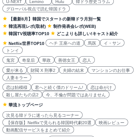
U-NEXT
Lemino
Hulu
韓ドラ歴史コラム
グローバル視点で読む韓国ドラ
【最新8月】韓国でスタートの新韓ドラ月別一覧
韓流再現レポ(取材)
制作発表会レポ(WEB)
韓国TV視聴率TOP10
どこよりも詳しい!キャスト紹介
ヘチ 王座への道
馬医
イ・サン
Netflix世界TOP10
トンイ
鬼宮
奇皇后
華政
善徳女王
恋人
愛が来る
財閥 X 刑事2
夫婦の結末
マンションのお仕事
人妻キラー
恋は飴模様
君へと続く僕のドリーム!
恋は命がけ
殺し屋たちの店2
今、不倫が問題ではありません
華流トップページ
次見る韓ドラに迷ったら見るコーナー
【保存版】Netflixで見られる韓国時代劇20選
映画レビュー
動画配信サービスをまとめて紹介