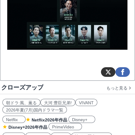
クローズアップ
もっと見る
朝ドラ:風、薫る
大河:豊臣兄弟!
VIVANT
2026年夏(7月)国内ドラマ一覧
Netflix
Disney+
Netflix2026年作品
PrimeVideo
Disney+2026年作品