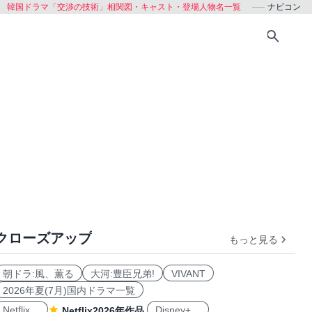
韓国ドラマ「交渉の技術」相関図・キャスト・登場人物名一覧
ナビコン
クローズアップ
もっと見る
朝ドラ:風、薫る
大河:豊臣兄弟!
VIVANT
2026年夏(7月)国内ドラマ一覧
Netflix
Disney+
Netflix2026年作品