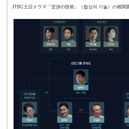
JTBC土日ドラマ「交渉の技術」（협상의 기술）の相