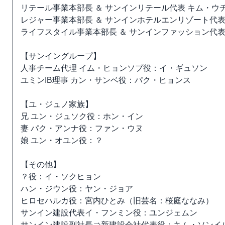
リテール事業本部長 ＆ サンインリテール代表 キム・ウ
レジャー事業本部長 ＆ サンインホテルエンリゾート代
ライフスタイル事業本部長 ＆ サンインファッション代
【サンイングループ】
人事チーム代理 イム・ヒョンソプ役：イ・ギュソン
ユミンIB理事 カン・サンベ役：パク・ヒョンス
【ユ・ジュノ家族】
兄 ユン・ジュソク役：ホン・イン
妻 パク・アンナ役：ファン・ウヌ
娘 ユン・オユン役：？
【その他】
？役：イ・ソクヒョン
ハン・ジウン役：ヤン・ジョア
ヒロセハルカ役：宮内ひとみ（旧芸名：桜庭ななみ）
サンイン建設代表イ・フンミン役：ユンジェムン
サンイン建設副社長⇒新建設会社代表役：キム・ソンイ