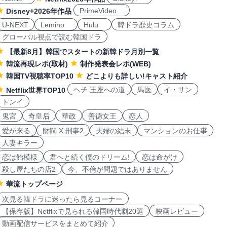
PrimeVideo
Disney+2026年作品
U-NEXT
Lemino
Hulu
韓ドラ歴史コラム
グローバル視点で読む韓国ドラ
【最新8月】韓国でスタートの新韓ドラ月別一覧
韓流再現レポ(取材)
制作発表会レポ(WEB)
韓国TV視聴率TOP10
どこよりも詳しい!キャスト紹介
ヘチ 王座への道
馬医
イ・サン
Netflix世界TOP10
トンイ
鬼宮
奇皇后
華政
善徳女王
恋人
愛が来る
財閥 X 刑事2
夫婦の結末
マンションのお仕事
人妻キラー
恋は飴模様
君へと続く僕のドリーム!
恋は命がけ
殺し屋たちの店2
今、不倫が問題ではありません
華流トップページ
次見る韓ドラに迷ったら見るコーナー
【保存版】Netflixで見られる韓国時代劇20選
映画レビュー
動画配信サービスをまとめて紹介