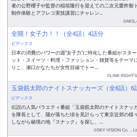
者の公野櫻子や監督の稲垣隆行を迎えての二次元愛炸裂
制作体験とアフレコ実技講習にチャレン...
©AKS
全開！女子力！！（全4話）
4話分
ビデックス
日本の消費のパワーの源”女子力”に特化した番組がスタ
ット・スイーツ・料理・ファッション・雑貨等をテーマ
りこ、瀬口かなたちが女性目線でトー...
©LINK RIGHTS
玉袋筋太郎のナイトスナッカーズ（全6話）
6
ビデックス
伝説の人気バラエティ番組「玉袋筋太郎のナイトスナッ
を隊長として、陽が落ちた頃を見計らって東京近郊の様
しながら秘境の地『スナック』を探し、...
©SKY VISION Co.，Ltd.