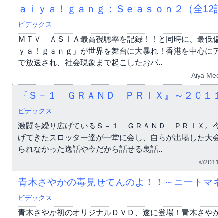
ａｉｙａ！ｇａｎｇ：Ｓｅａｓｏｎ２（全12
ビデックス
ＭＴＶ ＡＳＩＡ最高視聴率を記録！！と同時に、最低
ｙａ！ｇａｎｇ」が世界を舞台に大暴れ！香港を中心に
で放送され、社会現象まで起こしたおバ...
Aiya Med
『Ｓ－１ ＧＲＡＮＤ ＰＲＩＸ』～２０１
ビデックス
激闘を繰り広げているＳ－１ ＧＲＡＮＤ ＰＲＩＸ。
げてきたスロッター達が一堂に会し、自らが出場した大
られなかった逸話や今だから話せる裏話...
©201
青木さやかの毒見せてんのよ！！～ニートマ
ビデックス
青木さやか初のオリジナルＤＶＤ、遂に登場！青木さや