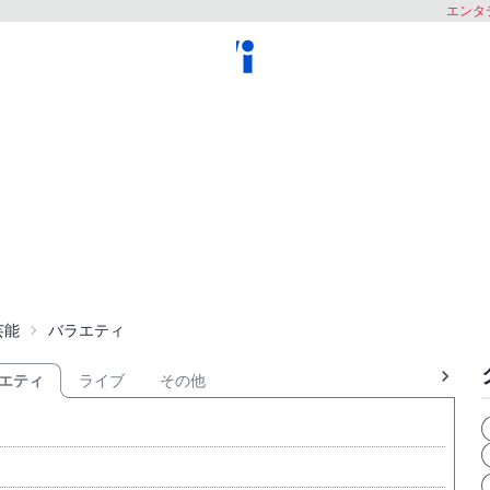
エンタテ
芸能
バラエティ
エティ
ライブ
その他