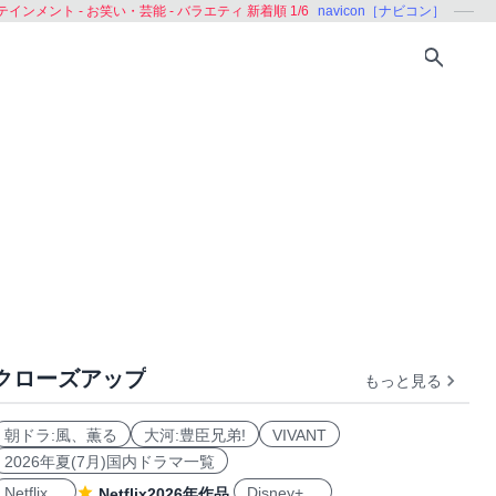
インメント - お笑い・芸能 - バラエティ 新着順 1/6
navicon［ナビコン］
クローズアップ
もっと見る
朝ドラ:風、薫る
大河:豊臣兄弟!
VIVANT
2026年夏(7月)国内ドラマ一覧
Netflix
Disney+
Netflix2026年作品