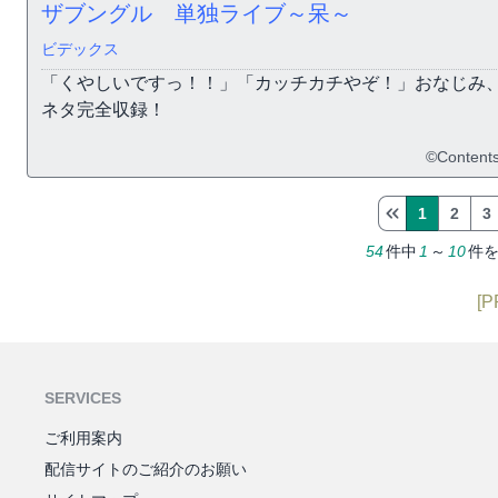
ザブングル 単独ライブ～呆～
ビデックス
「くやしいですっ！！」「カッチカチやぞ！」おなじみ
ネタ完全収録！
©Content
1
2
3
54
件中
1
～
10
件
[P
SERVICES
ご利用案内
配信サイトのご紹介のお願い