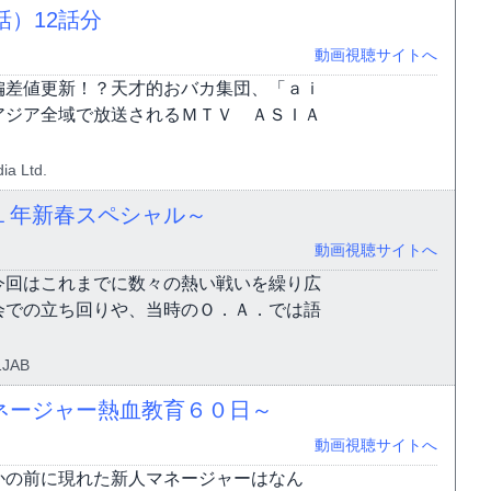
話）
12話分
動画視聴サイトへ
偏差値更新！？天才的おバカ集団、「ａｉ
アジア全域で放送されるＭＴＶ ＡＳＩＡ
ia Ltd.
１年新春スペシャル～
動画視聴サイトへ
今回はこれまでに数々の熱い戦いを繰り広
会での立ち回りや、当時のＯ．Ａ．では語
1JAB
ネージャー熱血教育６０日～
動画視聴サイトへ
かの前に現れた新人マネージャーはなん