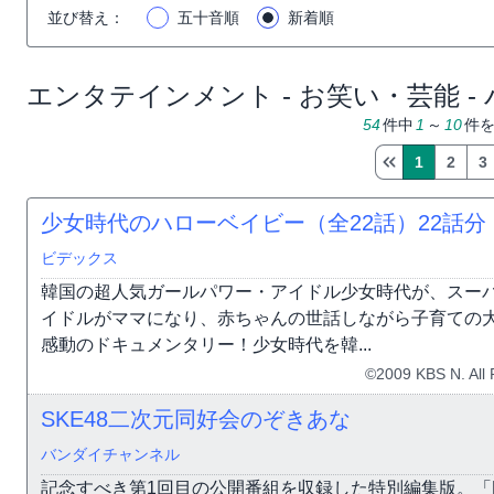
並び替え
：
五十音順
新着順
エンタテインメント - お笑い・芸能 -
54
件中
1
～
10
件
1
2
3
少女時代のハローベイビー（全22話）
22話分
ビデックス
韓国の超人気ガールパワー・アイドル少女時代が、スー
イドルがママになり、赤ちゃんの世話しながら子育ての
感動のドキュメンタリー！少女時代を韓...
©2009 KBS N. All 
SKE48二次元同好会のぞきあな
バンダイチャンネル
記念すべき第1回目の公開番組を収録した特別編集版。「Baby