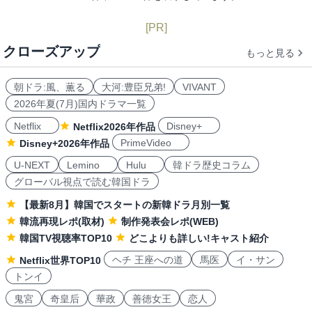
[PR]
クローズアップ
もっと見る
朝ドラ:風、薫る
大河:豊臣兄弟!
VIVANT
2026年夏(7月)国内ドラマ一覧
Netflix
Disney+
Netflix2026年作品
PrimeVideo
Disney+2026年作品
U-NEXT
Lemino
Hulu
韓ドラ歴史コラム
グローバル視点で読む韓国ドラ
【最新8月】韓国でスタートの新韓ドラ月別一覧
韓流再現レポ(取材)
制作発表会レポ(WEB)
韓国TV視聴率TOP10
どこよりも詳しい!キャスト紹介
ヘチ 王座への道
馬医
イ・サン
Netflix世界TOP10
トンイ
鬼宮
奇皇后
華政
善徳女王
恋人