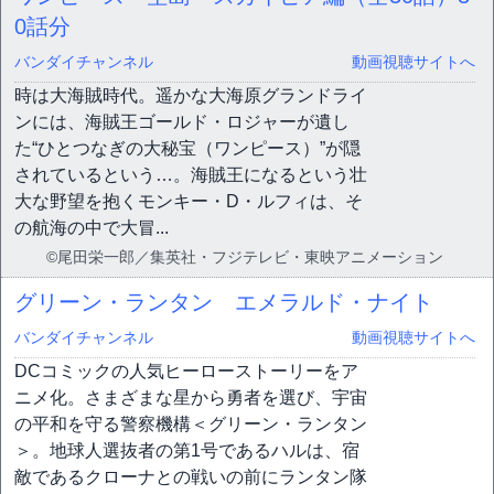
0話分
バンダイチャンネル
動画視聴サイトへ
時は大海賊時代。遥かな大海原グランドライ
ンには、海賊王ゴールド・ロジャーが遺し
た“ひとつなぎの大秘宝（ワンピース）”が隠
されているという…。海賊王になるという壮
大な野望を抱くモンキー・D・ルフィは、そ
の航海の中で大冒...
©尾田栄一郎／集英社・フジテレビ・東映アニメーション
グリーン・ランタン エメラルド・ナイト
バンダイチャンネル
動画視聴サイトへ
DCコミックの人気ヒーローストーリーをア
ニメ化。さまざまな星から勇者を選び、宇宙
の平和を守る警察機構＜グリーン・ランタン
＞。地球人選抜者の第1号であるハルは、宿
敵であるクローナとの戦いの前にランタン隊