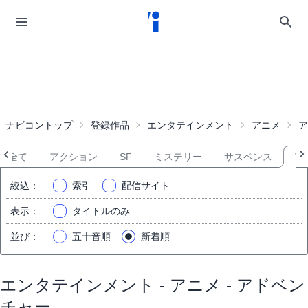
ナビコントップ
登録作品
エンタテインメント
アニメ
ア
全て
アクション
SF
ミステリー
サスペンス
ア
絞込
：
索引
配信サイト
表示
：
タイトルのみ
並び
：
五十音順
新着順
エンタテインメント - アニメ - アドベン
チャー