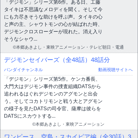
「デジモン」シリーズ第6作。ある日、工藤
タイキは不思議なメロディを聞く。そして今
にも力尽きそうな助けを呼ぶ声。タイキの心
と声の主、シャウトモンの心が結ばれた時、
デジモンクロスローダーが現れた。消え入り
そうなシャウ...
©本郷あきよし・東映アニメーション・テレビ朝日・電通
デジモンセイバーズ（全48話）
48話分
バンダイチャンネル
動画視聴サイトへ
「デジモン」シリーズ第5作。ケンカ番長、
大門大はデジモン事件の捜査組織DATSから
追われるはぐれデジモンのアグモンと出会
う。そしてコカトリモンと戦う大とアグモン
の様子を見たDATSの司令官、薩摩は彼らを
DATSにスカウトする...
©本郷あきよし・東映アニメーション
ワンピース 空島・スカイピア編（全30話）
3