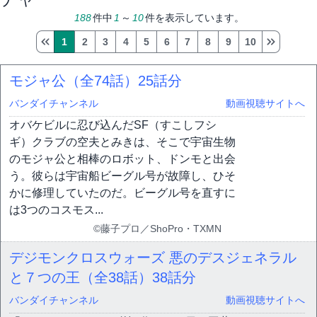
188
件中
1
～
10
件を表示しています。
1
2
3
4
5
6
7
8
9
10
モジャ公（全74話）
25話分
バンダイチャンネル
動画視聴サイトへ
オバケビルに忍び込んだSF（すこしフシ
ギ）クラブの空夫とみきは、そこで宇宙生物
のモジャ公と相棒のロボット、ドンモと出会
う。彼らは宇宙船ビーグル号が故障し、ひそ
かに修理していたのだ。ビーグル号を直すに
は3つのコスモス...
©藤子プロ／ShoPro・TXMN
デジモンクロスウォーズ 悪のデスジェネラル
と７つの王（全38話）
38話分
バンダイチャンネル
動画視聴サイトへ