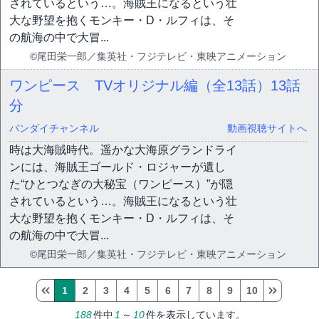
されているという…。海賊王になるという壮
大な野望を抱くモンキー・D・ルフィは、そ
の航海の中で大冒...
©尾田栄一郎／集英社・フジテレビ・東映アニメーション
ワンピース TVオリジナル編（全13話）
13話
分
バンダイチャンネル
動画視聴サイトへ
時は大海賊時代。遥かな大海原グランドライ
ンには、海賊王ゴールド・ロジャーが遺し
た“ひとつなぎの大秘宝（ワンピース）”が隠
されているという…。海賊王になるという壮
大な野望を抱くモンキー・D・ルフィは、そ
の航海の中で大冒...
©尾田栄一郎／集英社・フジテレビ・東映アニメーション
1
2
3
4
5
6
7
8
9
10
188
件中
1
～
10
件を表示しています。