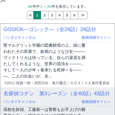
66
件中
1
～
10
件を表示しています。
1
2
3
4
5
6
GOSICK―ゴシック―（全24話）
24話分
バンダイチャンネル
動画視聴サイトへ
聖マルグリット学園の図書館塔の上、緑に覆
われたその部屋で、妖精のような少女―――
ヴィクトリカは待っている。自らの退屈を満
たしてくれるような、世界の混沌を―――。
そして一人の少年＜春来たる死神＞を――
―。二人の出会いが、全...
©2011 桜庭一樹・武田日向・角川書店／ＧＯＳＩＣＫ製作委員会
名探偵コナン 第3シーズン（全40話）
43話分
バンダイチャンネル
動画視聴サイトへ
高校生探偵、工藤新一は警察もお手上げの難