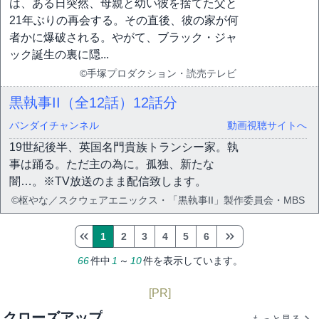
は、ある日突然、母親と幼い彼を捨てた父と
21年ぶりの再会する。その直後、彼の家が何
者かに爆破される。やがて、ブラック・ジャ
ック誕生の裏に隠...
©手塚プロダクション・読売テレビ
黒執事II（全12話）
12話分
バンダイチャンネル
動画視聴サイトへ
19世紀後半、英国名門貴族トランシー家。執
事は踊る。ただ主の為に。孤独、新たな
闇…。※TV放送のまま配信致します。
©枢やな／スクウェアエニックス・「黒執事II」製作委員会・MBS
1
2
3
4
5
6
66
件中
1
～
10
件を表示しています。
[PR]
クローズアップ