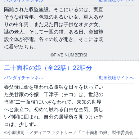
バンダイチャンネル
動画視聴サイトへ
隔離された収監施設。そこにいるのは、実直
そうな好青年、色気のあるいい女、軍人あが
りの中年男、まだ見た目は子供なオタク女、
謎の老人、そして一匹の猫。ある日、突如施
設全体が停電。各々の錠が開き、そこには既
に看守たちも...
©FIVE NUMBERS!
二十面相の娘（全22話）
22話分
バンダイチャンネル
動画視聴サイトへ
養父母に命を狙われる孤独な日々を送ってい
た美甘家の令嬢、千津子（チコ）は、世紀の
怪盗“二十面相”にいざなわれて、未知の世界
へと旅立つ。初めて触れる自由な空気、新し
い仲間に囲まれ、自分の居場所を見つけたチ
コは、少しず...
©小原愼司・メディアファクトリー／「二十面相の娘」製作委員会