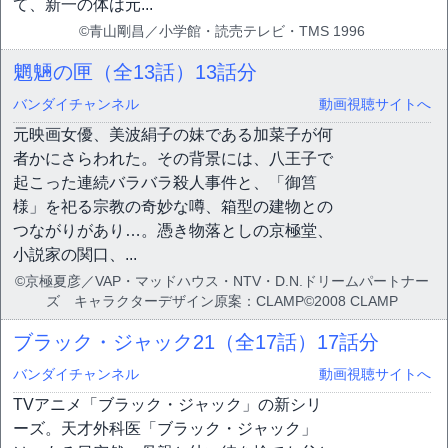
て、新一の体は元...
©青山剛昌／小学館・読売テレビ・TMS 1996
魍魎の匣（全13話）
13話分
バンダイチャンネル
動画視聴サイトへ
元映画女優、美波絹子の妹である加菜子が何
者かにさらわれた。その背景には、八王子で
起こった連続バラバラ殺人事件と、「御筥
様」を祀る宗教の奇妙な噂、箱型の建物との
つながりがあり…。憑き物落としの京極堂、
小説家の関口、...
©京極夏彦／VAP・マッドハウス・NTV・D.N.ドリームパートナー
ズ キャラクターデザイン原案：CLAMP©2008 CLAMP
ブラック・ジャック21（全17話）
17話分
バンダイチャンネル
動画視聴サイトへ
TVアニメ「ブラック・ジャック」の新シリ
ーズ。天才外科医「ブラック・ジャック」