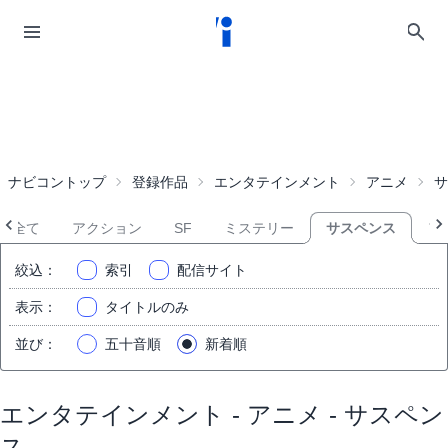
ナビコントップ
登録作品
エンタテインメント
アニメ
サ
全て
アクション
SF
ミステリー
サスペンス
ア
絞込
：
索引
配信サイト
表示
：
タイトルのみ
並び
：
五十音順
新着順
エンタテインメント - アニメ - サスペン
ス