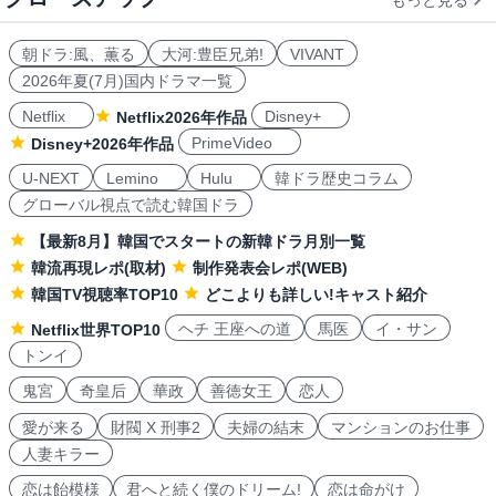
もっと見る
朝ドラ:風、薫る
大河:豊臣兄弟!
VIVANT
2026年夏(7月)国内ドラマ一覧
Netflix
Disney+
Netflix2026年作品
PrimeVideo
Disney+2026年作品
U-NEXT
Lemino
Hulu
韓ドラ歴史コラム
グローバル視点で読む韓国ドラ
【最新8月】韓国でスタートの新韓ドラ月別一覧
韓流再現レポ(取材)
制作発表会レポ(WEB)
韓国TV視聴率TOP10
どこよりも詳しい!キャスト紹介
ヘチ 王座への道
馬医
イ・サン
Netflix世界TOP10
トンイ
鬼宮
奇皇后
華政
善徳女王
恋人
愛が来る
財閥 X 刑事2
夫婦の結末
マンションのお仕事
人妻キラー
恋は飴模様
君へと続く僕のドリーム!
恋は命がけ