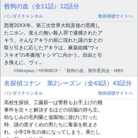
咎狗の血（全11話）
12話分
バンダイチャンネル
動画視聴サイトへ
西暦20XX年。第三次世界大戦直後の荒廃し
たニホン。覚えの無い殺人罪で逮捕されたア
キラ。そんなアキラの前に現れた謎の女との
取り引きに応じたアキラは、麻薬組織“ヴィ
スキオ”の本拠地“トシマ”に向かう。自由と引
き換えに、ヴィ...
©Nitroplus／HOBIBOX・「咎狗の血」製作委員会・MBS
名探偵コナン 第2シーズン（全43話）
43話分
バンダイチャンネル
動画視聴サイトへ
高校生探偵、工藤新一は警察もお手上げの難
事件を次々と解決するほどの頭脳の持ち主。
幼なじみの毛利蘭と遊園地に遊びに行った
時、謎の黒ずくめの男たちに毒薬を飲まさ
れ、小学1年生の体になってしまう。果たし