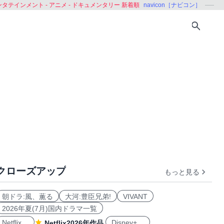
タテインメント - アニメ - ドキュメンタリー 新着順
navicon［ナビコン］
クローズアップ
もっと見る
タリー
時代劇
歴史劇
海外
劇場映画
60年代以前
朝ドラ:風、薫る
大河:豊臣兄弟!
VIVANT
2026年夏(7月)国内ドラマ一覧
Netflix
Disney+
Netflix2026年作品