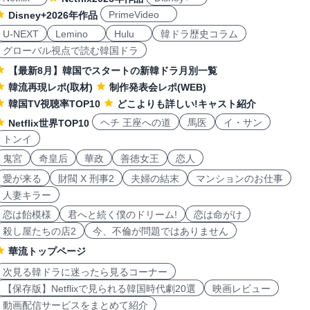
PrimeVideo
Disney+2026年作品
U-NEXT
Lemino
Hulu
韓ドラ歴史コラム
グローバル視点で読む韓国ドラ
【最新8月】韓国でスタートの新韓ドラ月別一覧
韓流再現レポ(取材)
制作発表会レポ(WEB)
韓国TV視聴率TOP10
どこよりも詳しい!キャスト紹介
ヘチ 王座への道
馬医
イ・サン
Netflix世界TOP10
トンイ
鬼宮
奇皇后
華政
善徳女王
恋人
愛が来る
財閥 X 刑事2
夫婦の結末
マンションのお仕事
人妻キラー
恋は飴模様
君へと続く僕のドリーム!
恋は命がけ
殺し屋たちの店2
今、不倫が問題ではありません
華流トップページ
次見る韓ドラに迷ったら見るコーナー
【保存版】Netflixで見られる韓国時代劇20選
映画レビュー
動画配信サービスをまとめて紹介