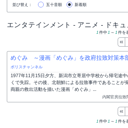
並び替え
：
五十音順
新着順
エンタテインメント - アニメ - ドキ
1
件中
1
～
1
件を
めぐみ ～漫画「めぐみ」を政府拉致対策本
ポリスチャンネル
1977年11月15日夕方、新潟市立寄居中学校から帰宅途
くで失踪。その後、北朝鮮による拉致事件であることが
両親の救出活動を描いた漫画「めぐみ」...
内閣官房拉致
1
件中
1
～
1
件を