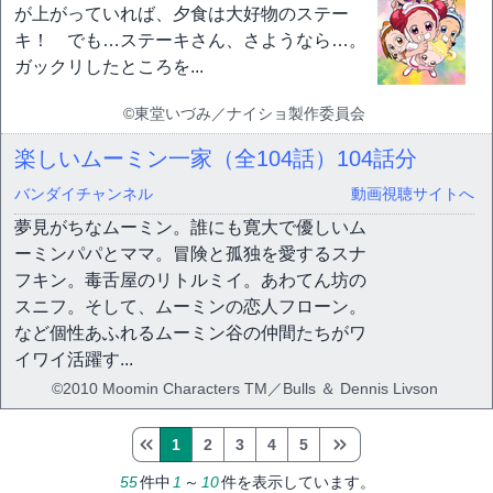
が上がっていれば、夕食は大好物のステー
キ！ でも…ステーキさん、さようなら…。
ガックリしたところを...
©東堂いづみ／ナイショ製作委員会
楽しいムーミン一家（全104話）
104話分
バンダイチャンネル
動画視聴サイトへ
夢見がちなムーミン。誰にも寛大で優しいム
ーミンパパとママ。冒険と孤独を愛するスナ
フキン。毒舌屋のリトルミイ。あわてん坊の
スニフ。そして、ムーミンの恋人フローン。
など個性あふれるムーミン谷の仲間たちがワ
イワイ活躍す...
©2010 Moomin Characters TM／Bulls ＆ Dennis Livson
1
2
3
4
5
55
件中
1
～
10
件を表示しています。