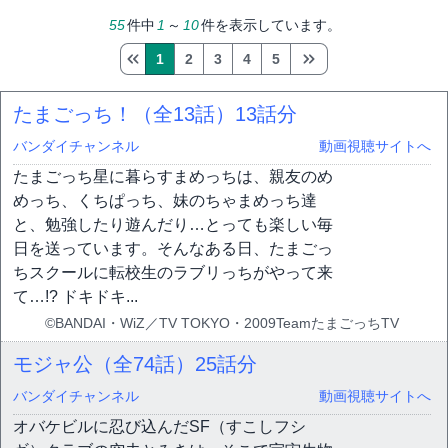
55
件中
1
～
10
件を表示しています。
1
2
3
4
5
たまごっち！（全13話）
13話分
バンダイチャンネル
動画視聴サイトへ
たまごっち星に暮らすまめっちは、親友のめ
めっち、くちぱっち、妹のちゃまめっち達
と、勉強したり遊んだり…とっても楽しい毎
日を送っています。そんなある日、たまごっ
ちスクールに転校生のラブリっちがやって来
て…!? ドキドキ...
©BANDAI・WiZ／TV TOKYO・2009TeamたまごっちTV
モジャ公（全74話）
25話分
バンダイチャンネル
動画視聴サイトへ
オバケビルに忍び込んだSF（すこしフシ