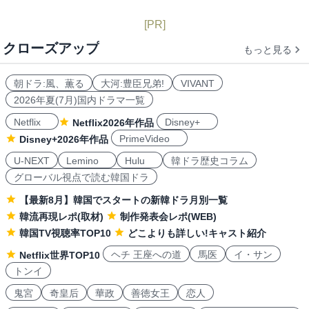
[PR]
クローズアップ
もっと見る
朝ドラ:風、薫る
大河:豊臣兄弟!
VIVANT
2026年夏(7月)国内ドラマ一覧
Netflix
Disney+
Netflix2026年作品
PrimeVideo
Disney+2026年作品
U-NEXT
Lemino
Hulu
韓ドラ歴史コラム
グローバル視点で読む韓国ドラ
【最新8月】韓国でスタートの新韓ドラ月別一覧
韓流再現レポ(取材)
制作発表会レポ(WEB)
韓国TV視聴率TOP10
どこよりも詳しい!キャスト紹介
ヘチ 王座への道
馬医
イ・サン
Netflix世界TOP10
トンイ
鬼宮
奇皇后
華政
善徳女王
恋人