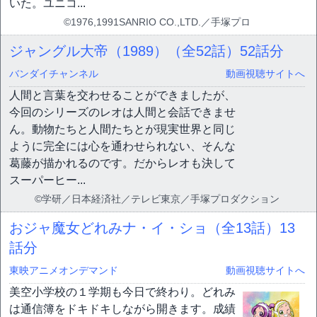
いた。ユニコ...
©1976,1991SANRIO CO.,LTD.／手塚プロ
ジャングル大帝（1989）（全52話）
52話分
バンダイチャンネル
動画視聴サイトへ
人間と言葉を交わせることができましたが、
今回のシリーズのレオは人間と会話できませ
ん。動物たちと人間たちとが現実世界と同じ
ように完全には心を通わせられない、そんな
葛藤が描かれるのです。だからレオも決して
スーパーヒー...
©学研／日本経済社／テレビ東京／手塚プロダクション
おジャ魔女どれみナ・イ・ショ（全13話）
13
話分
東映アニメオンデマンド
動画視聴サイトへ
美空小学校の１学期も今日で終わり。どれみ
は通信簿をドキドキしながら開きます。成績