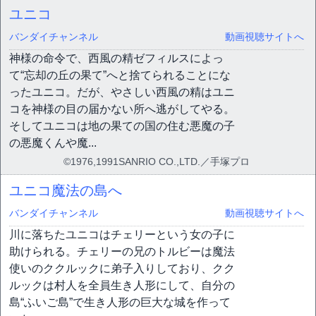
ユニコ
バンダイチャンネル
動画視聴サイトへ
神様の命令で、西風の精ゼフィルスによっ
て“忘却の丘の果て”へと捨てられることにな
ったユニコ。だが、やさしい西風の精はユニ
コを神様の目の届かない所へ逃がしてやる。
そしてユニコは地の果ての国の住む悪魔の子
の悪魔くんや魔...
©1976,1991SANRIO CO.,LTD.／手塚プロ
ユニコ魔法の島へ
バンダイチャンネル
動画視聴サイトへ
川に落ちたユニコはチェリーという女の子に
助けられる。チェリーの兄のトルビーは魔法
使いのククルックに弟子入りしており、クク
ルックは村人を全員生き人形にして、自分の
島“ふいご島”で生き人形の巨大な城を作って