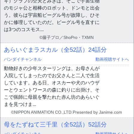
ギ）クラブの空夫とみきは、そこで宇宙生物
のモジャ公と相棒のロボット、ドンモと出会
う。彼らは宇宙船ビーグル号が故障し、ひそ
かに修理していたのだ。ビーグル号を直すに
は3つのコスモス...
©藤子プロ／ShoPro・TXMN
あらいぐまラスカル（全52話）
24話分
バンダイチャンネル
動画視聴サイトへ
動物好きの少年スターリングは、お母さんが
入院してしまったのでお父さんと二人で生活
しています。ある日、オスカーや犬のハウザ
ーとウェントワースの森に釣りに出掛け、そ
こで猟師に母親を撃たれた赤ん坊のあらいぐ
まを見つけま...
©NIPPON ANIMATION CO.,LTD.Presented by Janime.com
母をたずねて三千里（全52話）
52話分