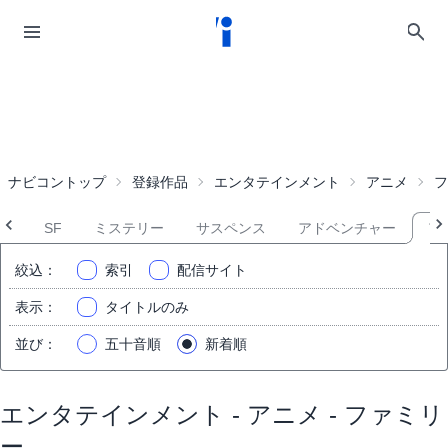
ナビコントップ
登録作品
エンタテインメント
アニメ
フ
ン
SF
ミステリー
サスペンス
アドベンチャー
フ
絞込
：
索引
配信サイト
表示
：
タイトルのみ
並び
：
五十音順
新着順
エンタテインメント - アニメ - ファミリ
ー