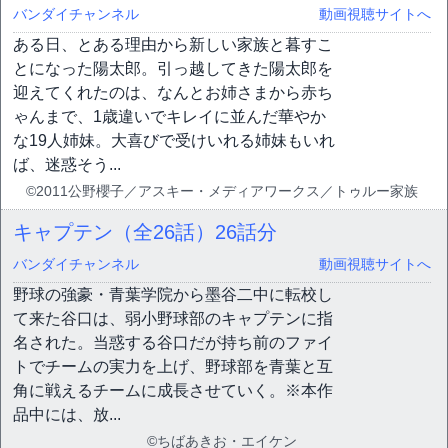
バンダイチャンネル
動画視聴サイトへ
ある日、とある理由から新しい家族と暮すこ
とになった陽太郎。引っ越してきた陽太郎を
迎えてくれたのは、なんとお姉さまから赤ち
ゃんまで、1歳違いでキレイに並んだ華やか
な19人姉妹。大喜びで受けいれる姉妹もいれ
ば、迷惑そう...
©2011公野櫻子／アスキー・メディアワークス／トゥルー家族
キャプテン（全26話）
26話分
バンダイチャンネル
動画視聴サイトへ
野球の強豪・青葉学院から墨谷二中に転校し
て来た谷口は、弱小野球部のキャプテンに指
名された。当惑する谷口だが持ち前のファイ
トでチームの実力を上げ、野球部を青葉と互
角に戦えるチームに成長させていく。※本作
品中には、放...
©ちばあきお・エイケン