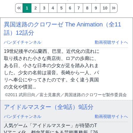
1
2
3
4
5
6
7
8
9
10
異国迷路のクロワーゼ The Animation（全11
話）
12話分
バンダイチャンネル
動画視聴サイトへ
19世紀後半の仏蘭西、巴里。近代化の流れに
取り残された小さな商店街、ロアの歩廊に、
ある日、小さな日本の少女が足を踏み入れま
した。少女の名前は湯音。長崎から一人、パ
リへ奉公にやってきたのです。全く違う異国
の文化や慣習...
©2011 武田日向／富士見書房／異国迷路のクロワーゼ製作委員会
アイドルマスター（全9話）
9話分
バンダイチャンネル
動画視聴サイトへ
人気ゲーム「アイドルマスター」が待望のT
Vアニメ化。都内某所にある芸能事務所『76