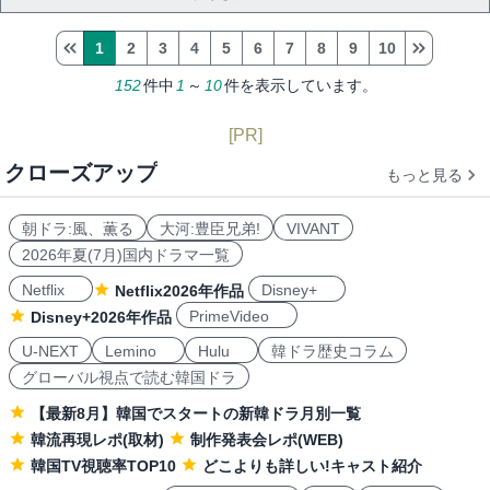
1
2
3
4
5
6
7
8
9
10
152
件中
1
～
10
件を表示しています。
[PR]
クローズアップ
もっと見る
朝ドラ:風、薫る
大河:豊臣兄弟!
VIVANT
2026年夏(7月)国内ドラマ一覧
Netflix
Disney+
Netflix2026年作品
PrimeVideo
Disney+2026年作品
U-NEXT
Lemino
Hulu
韓ドラ歴史コラム
グローバル視点で読む韓国ドラ
【最新8月】韓国でスタートの新韓ドラ月別一覧
韓流再現レポ(取材)
制作発表会レポ(WEB)
韓国TV視聴率TOP10
どこよりも詳しい!キャスト紹介