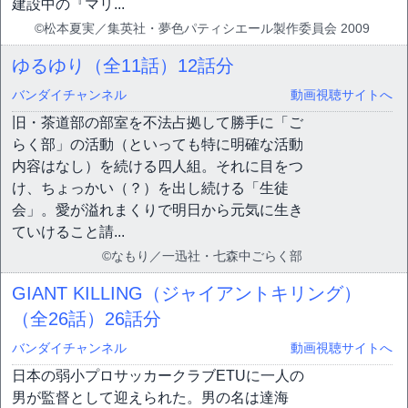
建設中の『マリ...
©松本夏実／集英社・夢色パティシエール製作委員会 2009
ゆるゆり（全11話）
12話分
バンダイチャンネル
動画視聴サイトへ
旧・茶道部の部室を不法占拠して勝手に「ご
らく部」の活動（といっても特に明確な活動
内容はなし）を続ける四人組。それに目をつ
け、ちょっかい（？）を出し続ける「生徒
会」。愛が溢れまくりで明日から元気に生き
ていけること請...
©なもり／一迅社・七森中ごらく部
GIANT KILLING（ジャイアントキリング）
（全26話）
26話分
バンダイチャンネル
動画視聴サイトへ
日本の弱小プロサッカークラブETUに一人の
男が監督として迎えられた。男の名は達海