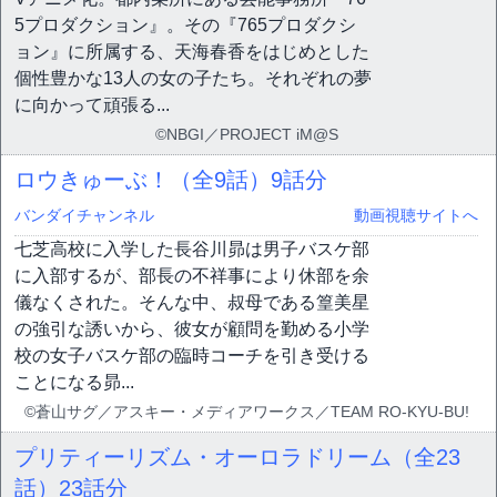
5プロダクション』。その『765プロダクシ
ョン』に所属する、天海春香をはじめとした
個性豊かな13人の女の子たち。それぞれの夢
に向かって頑張る...
©NBGI／PROJECT iM@S
ロウきゅーぶ！（全9話）
9話分
バンダイチャンネル
動画視聴サイトへ
七芝高校に入学した長谷川昴は男子バスケ部
に入部するが、部長の不祥事により休部を余
儀なくされた。そんな中、叔母である篁美星
の強引な誘いから、彼女が顧問を勤める小学
校の女子バスケ部の臨時コーチを引き受ける
ことになる昴...
©蒼山サグ／アスキー・メディアワークス／TEAM RO-KYU-BU!
プリティーリズム・オーロラドリーム（全23
話）
23話分