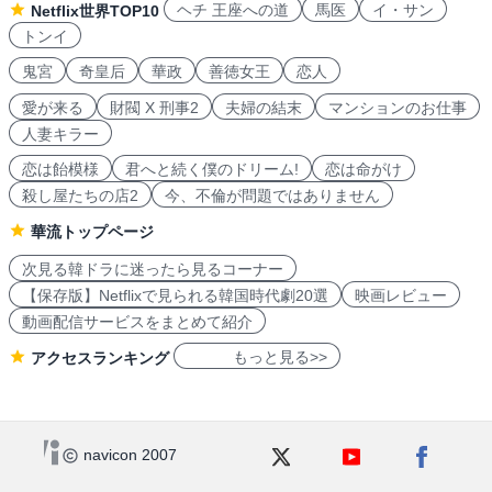
ヘチ 王座への道
馬医
イ・サン
Netflix世界TOP10
トンイ
鬼宮
奇皇后
華政
善徳女王
恋人
愛が来る
財閥 X 刑事2
夫婦の結末
マンションのお仕事
人妻キラー
恋は飴模様
君へと続く僕のドリーム!
恋は命がけ
殺し屋たちの店2
今、不倫が問題ではありません
華流トップページ
次見る韓ドラに迷ったら見るコーナー
【保存版】Netflixで見られる韓国時代劇20選
映画レビュー
動画配信サービスをまとめて紹介
もっと見る>>
アクセスランキング
navicon 2007