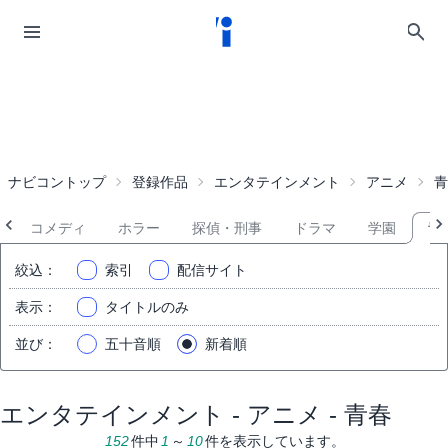
ナビコントップ
登録作品
エンタテインメント
アニメ
青
コメディ
ホラー
探偵・刑事
ドラマ
学園
青
絞込
：
索引
配信サイト
表示
：
タイトルのみ
並び
：
五十音順
新着順
エンタテインメント - アニメ - 青春
152
件中
1
～
10
件を表示しています。