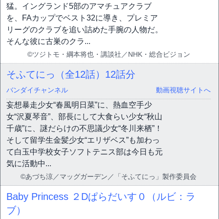
猛。イングランド5部のアマチュアクラブ
を、FAカップでベスト32に導き、プレミア
リーグのクラブを追い詰めた手腕の人物だ。
そんな彼に古巣のクラ...
©ツジトモ・綱本将也・講談社／NHK・総合ビジョン
そふてにっ（全12話）
12話分
バンダイチャンネル
動画視聴サイトへ
妄想暴走少女“春風明日菜”に、熱血空手少
女“沢夏琴音”、部長にして大食らい少女“秋山
千歳”に、謎だらけの不思議少女“冬川来栖”！
そして留学生金髪少女“エリザベス”も加わっ
て白玉中学校女子ソフトテニス部は今日も元
気に活動中...
©あづち涼／マッグガーデン／「そふてにっ」製作委員会
Baby Princess ２Dぱらだいす０（ルビ：ラ
ブ）