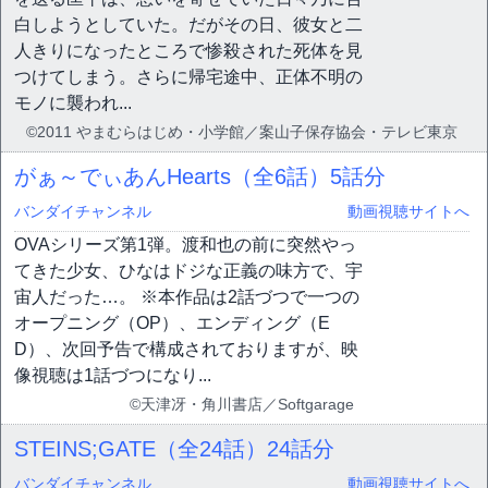
白しようとしていた。だがその日、彼女と二
人きりになったところで惨殺された死体を見
つけてしまう。さらに帰宅途中、正体不明の
モノに襲われ...
©2011 やまむらはじめ・小学館／案山子保存協会・テレビ東京
がぁ～でぃあんHearts（全6話）
5話分
バンダイチャンネル
動画視聴サイトへ
OVAシリーズ第1弾。渡和也の前に突然やっ
てきた少女、ひなはドジな正義の味方で、宇
宙人だった…。 ※本作品は2話づつで一つの
オープニング（OP）、エンディング（E
D）、次回予告で構成されておりますが、映
像視聴は1話づつになり...
©天津冴・角川書店／Softgarage
STEINS;GATE（全24話）
24話分
バンダイチャンネル
動画視聴サイトへ