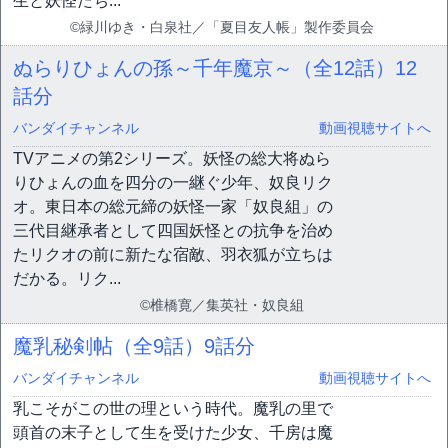
生と妖怪たち...
©緑川ゆき・白泉社／「夏目友人帳」製作委員会
ぬらりひょんの孫～千年魔京～（全12話）
12
話分
バンダイチャンネル
動画視聴サイトへ
TVアニメの第2シリーズ。妖怪の総大将ぬら
りひょんの血を四分の一継ぐ少年、奴良リク
オ。東日本の総元締の妖怪一家「奴良組」の
三代目継承者として四国妖怪との抗争を治め
たリクオの前に新たな宿敵、羽衣狐が立ちは
だかる。リク...
©椎橋寛／集英社・奴良組
魔乳秘剣帖（全9話）
9話分
バンダイチャンネル
動画視聴サイトへ
乳こそがこの世の理という時代。魔乳の里で
頭首の末子として生を受けた少女、千房は魔