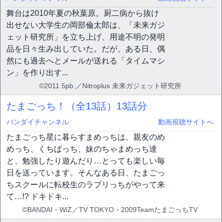
舞台は2010年夏の秋葉原。厨二病から抜け
出せない大学生の岡部倫太郎は、「未来ガジ
ェット研究所」を立ち上げ、用途不明の発明
品を日々生み出していた。だが、ある日、偶
然にも過去へとメールが送れる「タイムマシ
ン」を作り出す...
©2011 5pb.／Nitroplus 未来ガジェット研究所
たまごっち！（全13話）
13話分
バンダイチャンネル
動画視聴サイトへ
たまごっち星に暮らすまめっちは、親友のめ
めっち、くちぱっち、妹のちゃまめっち達
と、勉強したり遊んだり…とっても楽しい毎
日を送っています。そんなある日、たまごっ
ちスクールに転校生のラブリっちがやって来
て…!? ドキドキ...
©BANDAI・WiZ／TV TOKYO・2009TeamたまごっちTV