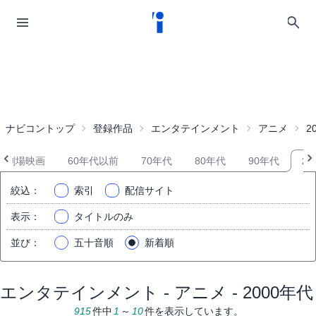
ナビコントップ
登録作品
エンタテインメント
アニメ
2
劇場映画
60年代以前
70年代
80年代
90年代
20
絞込
：
索引
配信サイト
表示
：
タイトルのみ
並び
：
五十音順
新着順
エンタテインメント - アニメ - 2000年代
915
件中
1
～
10
件を表示しています。