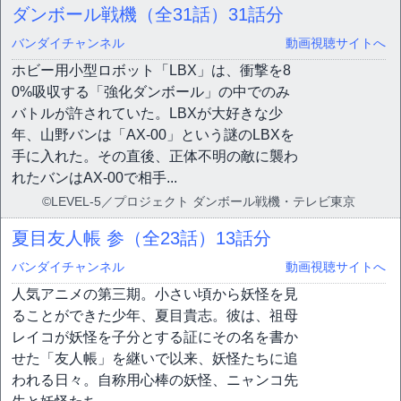
ダンボール戦機（全31話）
31話分
バンダイチャンネル
動画視聴サイトへ
ホビー用小型ロボット「LBX」は、衝撃を8
0%吸収する「強化ダンボール」の中でのみ
バトルが許されていた。LBXが大好きな少
年、山野バンは「AX-00」という謎のLBXを
手に入れた。その直後、正体不明の敵に襲わ
れたバンはAX-00で相手...
©LEVEL-5／プロジェクト ダンボール戦機・テレビ東京
夏目友人帳 参（全23話）
13話分
バンダイチャンネル
動画視聴サイトへ
人気アニメの第三期。小さい頃から妖怪を見
ることができた少年、夏目貴志。彼は、祖母
レイコが妖怪を子分とする証にその名を書か
せた「友人帳」を継いで以来、妖怪たちに追
われる日々。自称用心棒の妖怪、ニャンコ先