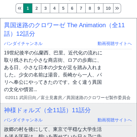
1
2
3
4
5
6
7
8
9
10
異国迷路のクロワーゼ The Animation（全11
話）
12話分
バンダイチャンネル
動画視聴サイトへ
19世紀後半の仏蘭西、巴里。近代化の流れに
取り残された小さな商店街、ロアの歩廊に、
ある日、小さな日本の少女が足を踏み入れま
した。少女の名前は湯音。長崎から一人、パ
リへ奉公にやってきたのです。全く違う異国
の文化や慣習...
©2011 武田日向／富士見書房／異国迷路のクロワーゼ製作委員会
神様ドォルズ（全11話）
11話分
バンダイチャンネル
動画視聴サイトへ
故郷の村を後にして、東京で平穏な大学生活
を送る匡平は、想いを寄せていた日々乃に告