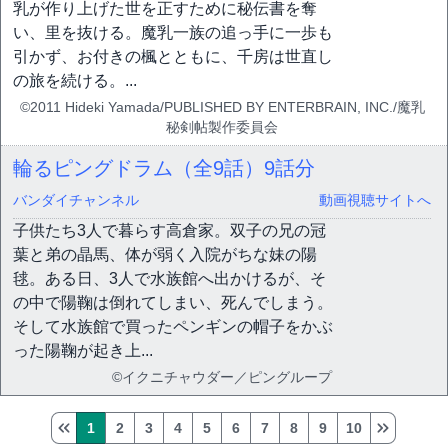
乳が作り上げた世を正すために秘伝書を奪
い、里を抜ける。魔乳一族の追っ手に一歩も
引かず、お付きの楓とともに、千房は世直し
の旅を続ける。...
©2011 Hideki Yamada/PUBLISHED BY ENTERBRAIN, INC./魔乳
秘剣帖製作委員会
輪るピングドラム（全9話）
9話分
バンダイチャンネル
動画視聴サイトへ
子供たち3人で暮らす高倉家。双子の兄の冠
葉と弟の晶馬、体が弱く入院がちな妹の陽
毬。ある日、3人で水族館へ出かけるが、そ
の中で陽鞠は倒れてしまい、死んでしまう。
そして水族館で買ったペンギンの帽子をかぶ
った陽鞠が起き上...
©イクニチャウダー／ピングループ
1
2
3
4
5
6
7
8
9
10