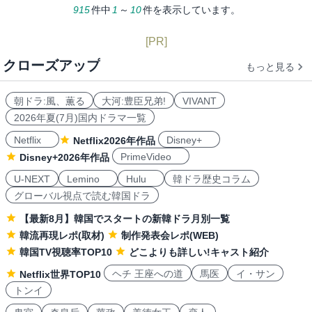
915
件中
1
～
10
件を表示しています。
[PR]
クローズアップ
もっと見る
朝ドラ:風、薫る
大河:豊臣兄弟!
VIVANT
2026年夏(7月)国内ドラマ一覧
Netflix
Disney+
Netflix2026年作品
PrimeVideo
Disney+2026年作品
U-NEXT
Lemino
Hulu
韓ドラ歴史コラム
グローバル視点で読む韓国ドラ
【最新8月】韓国でスタートの新韓ドラ月別一覧
韓流再現レポ(取材)
制作発表会レポ(WEB)
韓国TV視聴率TOP10
どこよりも詳しい!キャスト紹介
ヘチ 王座への道
馬医
イ・サン
Netflix世界TOP10
トンイ