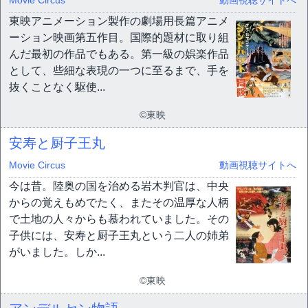
Movie Circus
動画視聴サイトへ
東映アニメーション製作の劇場用長篇アニメ
ーション映画第五作目。国際的題材に取り組
んだ最初の作品でもある。第一級の娯楽作品
として、些細な表現の一つに至るまで、手を
抜くことなく駆使...
©東映
安寿と厨子王丸
Movie Circus
動画視聴サイトへ
今は昔。陸奥の国を治める岩木判官は、中央
からの覚えもめでたく、またその温厚な人柄
で土地の人々からも慕われていました。その
子供には、安寿と厨子王丸という二人の姉弟
がいました。しか...
©東映