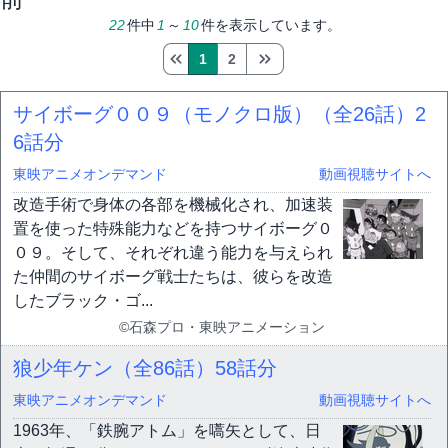
22
件中
1
～
10
件を表示しています。
1
2
サイボーグ００９（モノクロ版）（全26話）
2
6話分
東映アニメオンデマンド
動画視聴サイトへ
改造手術で身体の各部を機械化され、加速装
置を使った特殊能力などを持つサイボーグ０
０９。そして、それぞれ違う能力を与えられ
た仲間のサイボーグ戦士たちは、彼らを改造
したブラック・ゴ...
©石森プロ・東映アニメーション
狼少年ケン（全86話）
58話分
東映アニメオンデマンド
動画視聴サイトへ
1963年、「鉄腕アトム」を嚆矢として、日