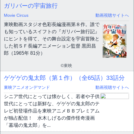
ガリバーの宇宙旅行
Movie Circus
動画視聴サイトへ
東映動画スタジオ色彩長編漫画第８作。誰で
も知っているスイフトの『ガリバー旅行記』
にヒントを得て、その舞台設定を宇宙冒険と
した初ＳＦ長編アニメーション監督 黒田昌
郎（1965年 81分）
©東映
ゲゲゲの鬼太郎（第１作）（全65話）
33話分
東映アニメオンデマンド
動画視聴サイトへ
シニア世代にとっては懐かしく、若者や子供
世代にとっては新鮮な、ゲゲゲの鬼太郎のテ
レビ初登場作品を東映アニメＢＢプレミアム
が独占配信！ 水木しげるの傑作怪奇漫画
「墓場の鬼太郎」を...