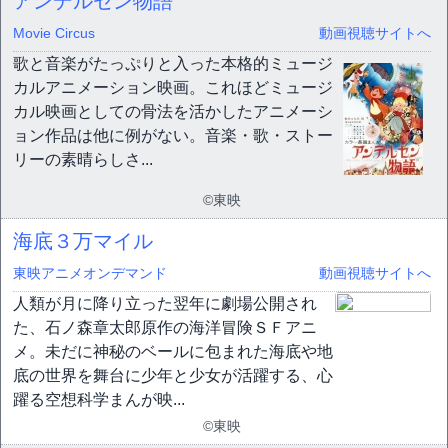
アンデルセン物語
Movie Circus
動画視聴サイトへ
歌と音楽がたっぷりと入った本格的ミュージ
カルアニメーション映画。これほどミュージ
カル映画としての骨法を活かしたアニメーシ
ョン作品は他に例がない。音楽・歌・ストー
リーの素晴らしさ...
©東映
海底３万マイル
東映アニメオンデマンド
動画視聴サイトへ
人類が月に降り立った翌年に劇場公開され
た、石ノ森章太郎原作の海洋冒険ＳＦアニ
メ。未だに神秘のベールに包まれた海底や地
底の世界を舞台に少年と少女が活躍する、心
躍る空想科学まんが映...
©東映