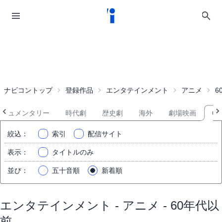
ナビコントップ
登録作品
エンタテインメント
アニメ
6
ドキュメンタリー
時代劇
歴史劇
海外
劇場映画
6
絞込
：
索引
配信サイト
表示
：
タイトルのみ
並び
：
五十音順
新着順
エンタテインメント - アニメ - 60年代以
前