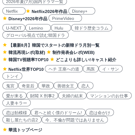
2026年夏(7月)国内ドラマ一覧
Netflix
Disney+
Netflix2026年作品
PrimeVideo
Disney+2026年作品
U-NEXT
Lemino
Hulu
韓ドラ歴史コラム
グローバル視点で読む韓国ドラ
【最新8月】韓国でスタートの新韓ドラ月別一覧
韓流再現レポ(取材)
制作発表会レポ(WEB)
韓国TV視聴率TOP10
どこよりも詳しい!キャスト紹介
ヘチ 王座への道
馬医
イ・サン
Netflix世界TOP10
トンイ
鬼宮
奇皇后
華政
善徳女王
恋人
愛が来る
財閥 X 刑事2
夫婦の結末
マンションのお仕事
人妻キラー
恋は飴模様
君へと続く僕のドリーム!
恋は命がけ
殺し屋たちの店2
今、不倫が問題ではありません
華流トップページ