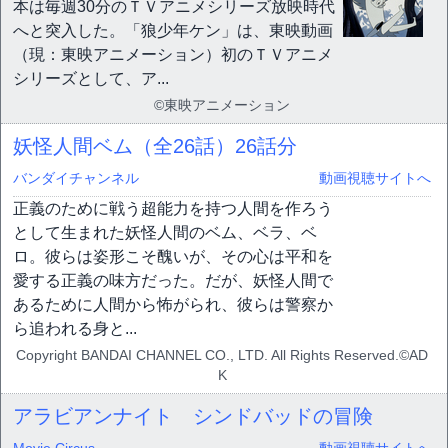
本は毎週30分のＴＶアニメシリーズ放映時代
へと突入した。「狼少年ケン」は、東映動画
（現：東映アニメーション）初のＴＶアニメ
シリーズとして、ア...
©東映アニメーション
妖怪人間ベム（全26話）
26話分
バンダイチャンネル
動画視聴サイトへ
正義のために戦う超能力を持つ人間を作ろう
として生まれた妖怪人間のベム、ベラ、ベ
ロ。彼らは姿形こそ醜いが、その心は平和を
愛する正義の味方だった。だが、妖怪人間で
あるために人間から怖がられ、彼らは警察か
ら追われる身と...
Copyright BANDAI CHANNEL CO., LTD. All Rights Reserved.©AD
K
アラビアンナイト シンドバッドの冒険