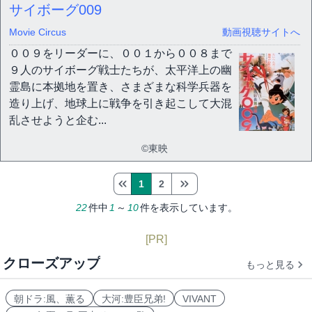
サイボーグ009
Movie Circus
動画視聴サイトへ
００９をリーダーに、００１から００８まで
９人のサイボーグ戦士たちが、太平洋上の幽
霊島に本拠地を置き、さまざまな科学兵器を
造り上げ、地球上に戦争を引き起こして大混
乱させようと企む...
©東映
1
2
22
件中
1
～
10
件を表示しています。
[PR]
クローズアップ
もっと見る
朝ドラ:風、薫る
大河:豊臣兄弟!
VIVANT