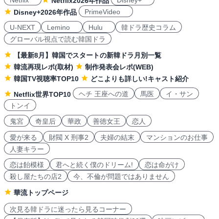
Netflix
Disney+
Netflix2026年作品
PrimeVideo
Disney+2026年作品
U-NEXT
Lemino
Hulu
韓ドラ歴史コラム
グローバル視点で読む韓国ドラ
【最新8月】韓国でスタートの新韓ドラ月別一覧
韓流再現レポ(取材)
制作発表会レポ(WEB)
韓国TV視聴率TOP10
どこよりも詳しい!キャスト紹介
ヘチ 王座への道
馬医
イ・サン
Netflix世界TOP10
トンイ
鬼宮
奇皇后
華政
善徳女王
恋人
愛が来る
財閥 X 刑事2
夫婦の結末
マンションのお仕事
人妻キラー
恋は飴模様
君へと続く僕のドリーム!
恋は命がけ
殺し屋たちの店2
今、不倫が問題ではありません
華流トップページ
次見る韓ドラに迷ったら見るコーナー