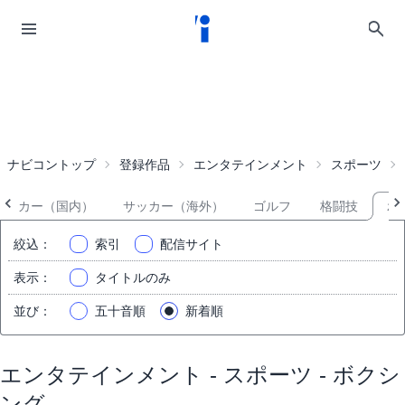
ナビコントップ
登録作品
エンタテインメント
スポーツ
サッカー（国内）
サッカー（海外）
ゴルフ
格闘技
ボ
絞込
：
索引
配信サイト
表示
：
タイトルのみ
並び
：
五十音順
新着順
エンタテインメント - スポーツ - ボクシ
ング