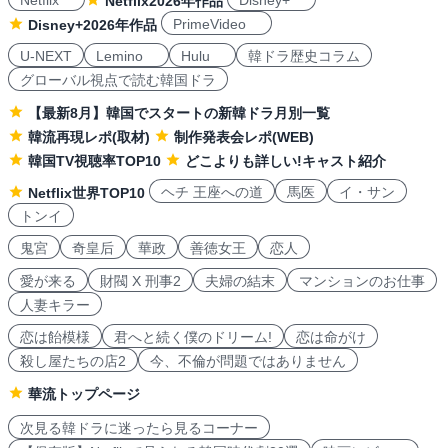
Netflix
Disney+
Netflix2026年作品
PrimeVideo
Disney+2026年作品
U-NEXT
Lemino
Hulu
韓ドラ歴史コラム
グローバル視点で読む韓国ドラ
【最新8月】韓国でスタートの新韓ドラ月別一覧
韓流再現レポ(取材)
制作発表会レポ(WEB)
韓国TV視聴率TOP10
どこよりも詳しい!キャスト紹介
ヘチ 王座への道
馬医
イ・サン
Netflix世界TOP10
トンイ
鬼宮
奇皇后
華政
善徳女王
恋人
愛が来る
財閥 X 刑事2
夫婦の結末
マンションのお仕事
人妻キラー
恋は飴模様
君へと続く僕のドリーム!
恋は命がけ
殺し屋たちの店2
今、不倫が問題ではありません
華流トップページ
次見る韓ドラに迷ったら見るコーナー