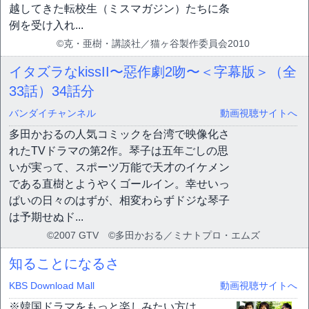
越してきた転校生（ミスマガジン）たちに条
例を受け入れ...
©克・亜樹・講談社／猫ヶ谷製作委員会2010
イタズラなkissII〜惡作劇2吻〜＜字幕版＞（全
33話）
34話分
バンダイチャンネル
動画視聴サイトへ
多田かおるの人気コミックを台湾で映像化さ
れたTVドラマの第2作。琴子は五年ごしの思
いが実って、スポーツ万能で天才のイケメン
である直樹とようやくゴールイン。幸せいっ
ぱいの日々のはずが、相変わらずドジな琴子
は予期せぬド...
©2007 GTV ©多田かおる／ミナトプロ・エムズ
知ることになるさ
KBS Download Mall
動画視聴サイトへ
※韓国ドラマをもっと楽しみたい方は