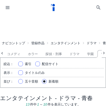
ナビコントップ
登録作品
エンタテインメント
ドラマ
青
コメディ
ホラー
探偵・刑事
ドラマ
学園
青
絞込
：
索引
配信サイト
表示
：
タイトルのみ
並び
：
五十音順
新着順
エンタテインメント - ドラマ - 青春
13
件中
1
～
10
件を表示しています。