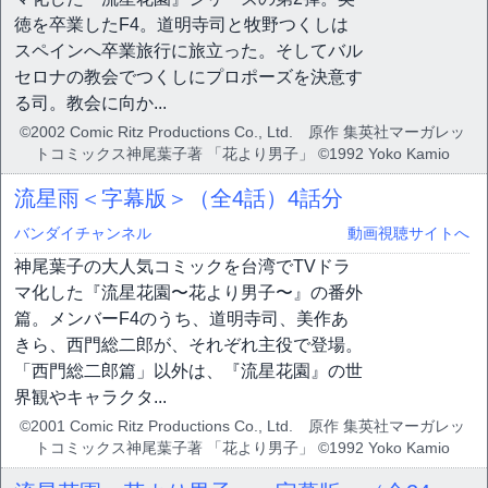
徳を卒業したF4。道明寺司と牧野つくしは
スペインへ卒業旅行に旅立った。そしてバル
セロナの教会でつくしにプロポーズを決意す
る司。教会に向か...
©2002 Comic Ritz Productions Co., Ltd. 原作 集英社マーガレッ
トコミックス神尾葉子著 「花より男子」 ©1992 Yoko Kamio
流星雨＜字幕版＞（全4話）
4話分
バンダイチャンネル
動画視聴サイトへ
神尾葉子の大人気コミックを台湾でTVドラ
マ化した『流星花園〜花より男子〜』の番外
篇。メンバーF4のうち、道明寺司、美作あ
きら、西門総二郎が、それぞれ主役で登場。
「西門総二郎篇」以外は、『流星花園』の世
界観やキャラクタ...
©2001 Comic Ritz Productions Co., Ltd. 原作 集英社マーガレッ
トコミックス神尾葉子著 「花より男子」 ©1992 Yoko Kamio