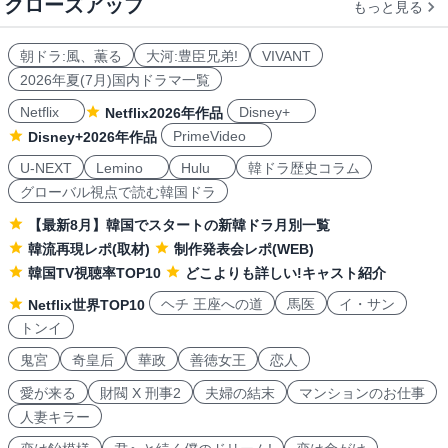
クローズアップ
もっと見る
朝ドラ:風、薫る
大河:豊臣兄弟!
VIVANT
2026年夏(7月)国内ドラマ一覧
Netflix
Disney+
Netflix2026年作品
PrimeVideo
Disney+2026年作品
U-NEXT
Lemino
Hulu
韓ドラ歴史コラム
グローバル視点で読む韓国ドラ
【最新8月】韓国でスタートの新韓ドラ月別一覧
韓流再現レポ(取材)
制作発表会レポ(WEB)
韓国TV視聴率TOP10
どこよりも詳しい!キャスト紹介
ヘチ 王座への道
馬医
イ・サン
Netflix世界TOP10
トンイ
鬼宮
奇皇后
華政
善徳女王
恋人
愛が来る
財閥 X 刑事2
夫婦の結末
マンションのお仕事
人妻キラー