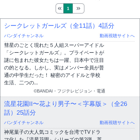
1
シークレットガールズ（全11話）
4話分
バンダイチャンネル
動画視聴サイトへ
彗星のごとく現れた５人組スーパーアイドル
「シークレットガールズ」。プライベートが
謎に包まれた彼女たちは一躍、日本中で注目
の的となる。しかし、実はメンバー全員が普
通の中学生だった！ 秘密のアイドルと学校
生活、二つの...
©BANDAI・フジテレビジョン・電通
流星花園II〜花より男子〜＜字幕版＞（全26
話）
25話分
バンダイチャンネル
動画視聴サイトへ
神尾葉子の大人気コミックを台湾でTVドラ
マ化した『流星花園』シリーズの第2弾。英