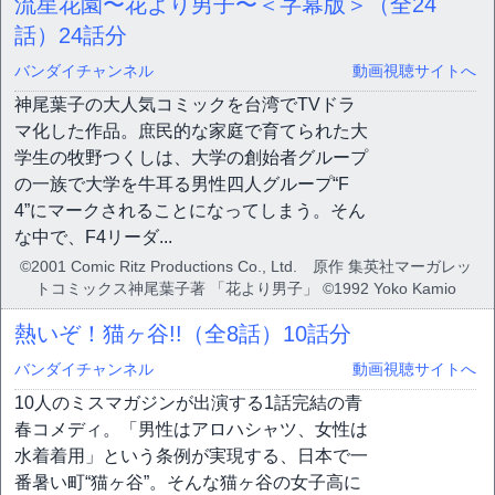
流星花園〜花より男子〜＜字幕版＞（全24
話）
24話分
バンダイチャンネル
動画視聴サイトへ
神尾葉子の大人気コミックを台湾でTVドラ
マ化した作品。庶民的な家庭で育てられた大
学生の牧野つくしは、大学の創始者グループ
の一族で大学を牛耳る男性四人グループ“F
4”にマークされることになってしまう。そん
な中で、F4リーダ...
©2001 Comic Ritz Productions Co., Ltd. 原作 集英社マーガレッ
トコミックス神尾葉子著 「花より男子」 ©1992 Yoko Kamio
熱いぞ！猫ヶ谷!!（全8話）
10話分
バンダイチャンネル
動画視聴サイトへ
10人のミスマガジンが出演する1話完結の青
春コメディ。「男性はアロハシャツ、女性は
水着着用」という条例が実現する、日本で一
番暑い町“猫ヶ谷”。そんな猫ヶ谷の女子高に