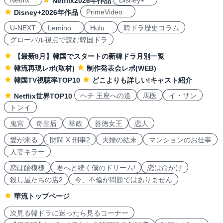
Netflix
Disney+
Netflix2026年作品
PrimeVideo
Disney+2026年作品
U-NEXT
Lemino
Hulu
韓ドラ歴史コラム
グローバル視点で読む韓国ドラ
【最新8月】韓国でスタートの新韓ドラ月別一覧
韓流再現レポ(取材)
制作発表会レポ(WEB)
韓国TV視聴率TOP10
どこよりも詳しい!キャスト紹介
ヘチ 王座への道
馬医
イ・サン
Netflix世界TOP10
トンイ
鬼宮
奇皇后
華政
善徳女王
恋人
愛が来る
財閥 X 刑事2
夫婦の結末
マンションのお仕事
人妻キラー
恋は飴模様
君へと続く僕のドリーム!
恋は命がけ
殺し屋たちの店2
今、不倫が問題ではありません
華流トップページ
次見る韓ドラに迷ったら見るコーナー