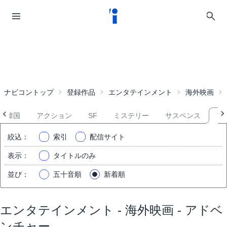
ナビコントップ
登録作品
エンタテインメント
海外映画
韓国
アクション
SF
ミステリー
サスペンス
ア
絞込
：
索引
配信サイト
表示
：
タイトルのみ
並び
：
五十音順
新着順
エンタテインメント - 海外映画 - アドベ
ンチャー