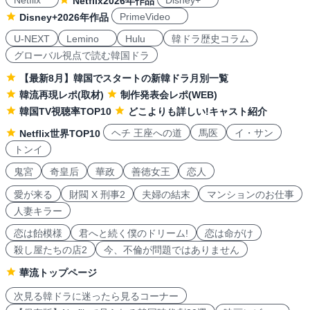
Netflix
Disney+
Netflix2026年作品
PrimeVideo
Disney+2026年作品
U-NEXT
Lemino
Hulu
韓ドラ歴史コラム
グローバル視点で読む韓国ドラ
【最新8月】韓国でスタートの新韓ドラ月別一覧
韓流再現レポ(取材)
制作発表会レポ(WEB)
韓国TV視聴率TOP10
どこよりも詳しい!キャスト紹介
ヘチ 王座への道
馬医
イ・サン
Netflix世界TOP10
トンイ
鬼宮
奇皇后
華政
善徳女王
恋人
愛が来る
財閥 X 刑事2
夫婦の結末
マンションのお仕事
人妻キラー
恋は飴模様
君へと続く僕のドリーム!
恋は命がけ
殺し屋たちの店2
今、不倫が問題ではありません
華流トップページ
次見る韓ドラに迷ったら見るコーナー