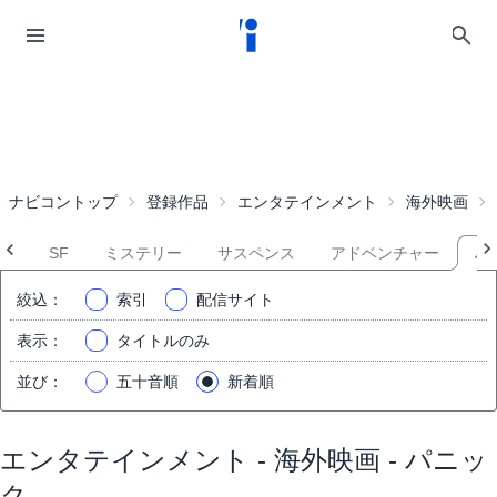
ナビコントップ
登録作品
エンタテインメント
海外映画
ン
SF
ミステリー
サスペンス
アドベンチャー
パ
絞込
：
索引
配信サイト
表示
：
タイトルのみ
並び
：
五十音順
新着順
エンタテインメント - 海外映画 - パニッ
ク