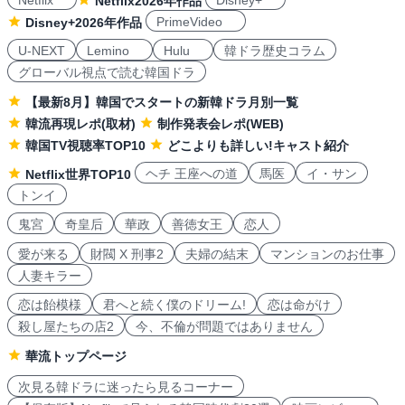
Netflix
Disney+
Netflix2026年作品
PrimeVideo
Disney+2026年作品
U-NEXT
Lemino
Hulu
韓ドラ歴史コラム
グローバル視点で読む韓国ドラ
【最新8月】韓国でスタートの新韓ドラ月別一覧
韓流再現レポ(取材)
制作発表会レポ(WEB)
韓国TV視聴率TOP10
どこよりも詳しい!キャスト紹介
ヘチ 王座への道
馬医
イ・サン
Netflix世界TOP10
トンイ
鬼宮
奇皇后
華政
善徳女王
恋人
愛が来る
財閥 X 刑事2
夫婦の結末
マンションのお仕事
人妻キラー
恋は飴模様
君へと続く僕のドリーム!
恋は命がけ
殺し屋たちの店2
今、不倫が問題ではありません
華流トップページ
次見る韓ドラに迷ったら見るコーナー