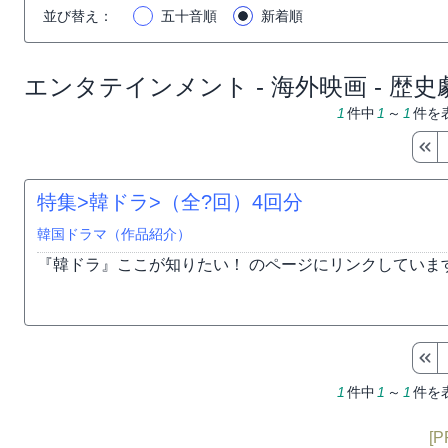
並び替え
：
五十音順
新着順
エンタテインメント - 海外映画 - 歴史
1
件中
1
～
1
件を
特集>韓ドラ>（全?回）
4回分
韓国ドラマ（作品紹介）
『韓ドラ』ここが知りたい！ のページにリンクしていま
1
件中
1
～
1
件を
[P