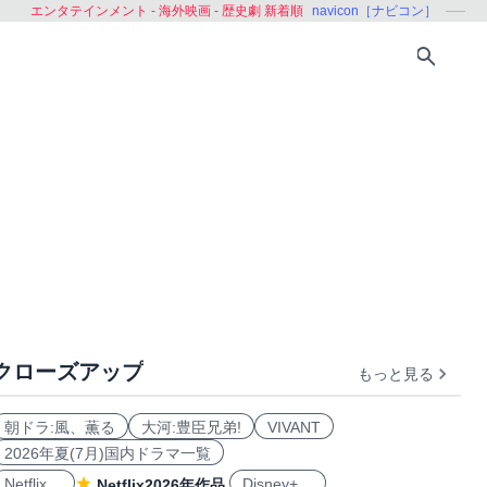
エンタテインメント - 海外映画 - 歴史劇 新着順
navicon［ナビコン］
クローズアップ
もっと見る
アジア
朝ドラ:風、薫る
大河:豊臣兄弟!
VIVANT
2026年夏(7月)国内ドラマ一覧
Netflix
Disney+
Netflix2026年作品