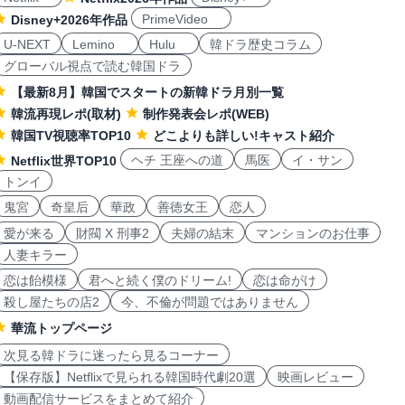
PrimeVideo
Disney+2026年作品
U-NEXT
Lemino
Hulu
韓ドラ歴史コラム
グローバル視点で読む韓国ドラ
【最新8月】韓国でスタートの新韓ドラ月別一覧
韓流再現レポ(取材)
制作発表会レポ(WEB)
韓国TV視聴率TOP10
どこよりも詳しい!キャスト紹介
ヘチ 王座への道
馬医
イ・サン
Netflix世界TOP10
トンイ
鬼宮
奇皇后
華政
善徳女王
恋人
愛が来る
財閥 X 刑事2
夫婦の結末
マンションのお仕事
人妻キラー
恋は飴模様
君へと続く僕のドリーム!
恋は命がけ
殺し屋たちの店2
今、不倫が問題ではありません
華流トップページ
次見る韓ドラに迷ったら見るコーナー
【保存版】Netflixで見られる韓国時代劇20選
映画レビュー
動画配信サービスをまとめて紹介