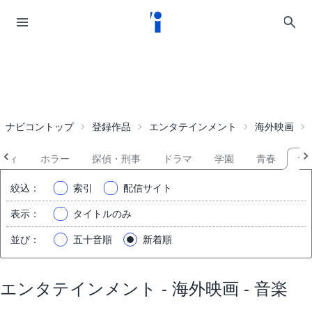
ナビコントップ
登録作品
エンタテインメント
海外映画
ディ
ホラー
探偵・刑事
ドラマ
学園
青春
音
絞込
：
索引
配信サイト
表示
：
タイトルのみ
並び
：
五十音順
新着順
エンタテインメント - 海外映画 - 音楽