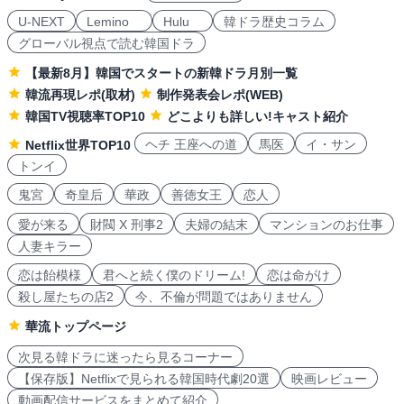
U-NEXT
Lemino
Hulu
韓ドラ歴史コラム
グローバル視点で読む韓国ドラ
【最新8月】韓国でスタートの新韓ドラ月別一覧
韓流再現レポ(取材)
制作発表会レポ(WEB)
韓国TV視聴率TOP10
どこよりも詳しい!キャスト紹介
ヘチ 王座への道
馬医
イ・サン
Netflix世界TOP10
トンイ
鬼宮
奇皇后
華政
善徳女王
恋人
愛が来る
財閥 X 刑事2
夫婦の結末
マンションのお仕事
人妻キラー
恋は飴模様
君へと続く僕のドリーム!
恋は命がけ
殺し屋たちの店2
今、不倫が問題ではありません
華流トップページ
次見る韓ドラに迷ったら見るコーナー
【保存版】Netflixで見られる韓国時代劇20選
映画レビュー
動画配信サービスをまとめて紹介