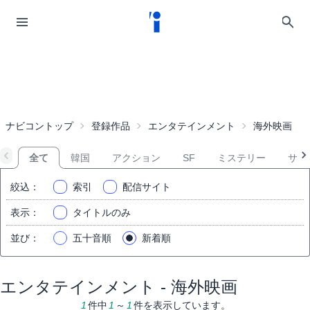
ナビコントップ
登録作品
エンタテインメント
海外映画
全て
韓国
アクション
SF
ミステリー
サス
絞込
：
索引
配信サイト
表示
：
タイトルのみ
並び
：
五十音順
新着順
エンタテインメント - 海外映画
1
件中
1
～
1
件を表示しています。