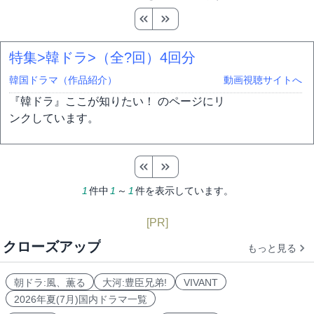
特集>韓ドラ>（全?回）
4回分
韓国ドラマ（作品紹介）
動画視聴サイトへ
『韓ドラ』ここが知りたい！ のページにリ
ンクしています。
1
件中
1
～
1
件を表示しています。
[PR]
クローズアップ
もっと見る
朝ドラ:風、薫る
大河:豊臣兄弟!
VIVANT
2026年夏(7月)国内ドラマ一覧