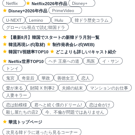
Netflix
Disney+
Netflix2026年作品
PrimeVideo
Disney+2026年作品
U-NEXT
Lemino
Hulu
韓ドラ歴史コラム
グローバル視点で読む韓国ドラ
【最新8月】韓国でスタートの新韓ドラ月別一覧
韓流再現レポ(取材)
制作発表会レポ(WEB)
韓国TV視聴率TOP10
どこよりも詳しい!キャスト紹介
ヘチ 王座への道
馬医
イ・サン
Netflix世界TOP10
トンイ
鬼宮
奇皇后
華政
善徳女王
恋人
愛が来る
財閥 X 刑事2
夫婦の結末
マンションのお仕事
人妻キラー
恋は飴模様
君へと続く僕のドリーム!
恋は命がけ
殺し屋たちの店2
今、不倫が問題ではありません
華流トップページ
次見る韓ドラに迷ったら見るコーナー