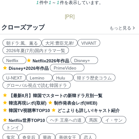
1
件中
1
～
1
件を表示しています。
[PR]
クローズアップ
もっと見る
朝ドラ:風、薫る
大河:豊臣兄弟!
VIVANT
2026年夏(7月)国内ドラマ一覧
Netflix
Disney+
Netflix2026年作品
PrimeVideo
Disney+2026年作品
U-NEXT
Lemino
Hulu
韓ドラ歴史コラム
グローバル視点で読む韓国ドラ
【最新8月】韓国でスタートの新韓ドラ月別一覧
韓流再現レポ(取材)
制作発表会レポ(WEB)
韓国TV視聴率TOP10
どこよりも詳しい!キャスト紹介
ヘチ 王座への道
馬医
イ・サン
Netflix世界TOP10
トンイ
鬼宮
奇皇后
華政
善徳女王
恋人