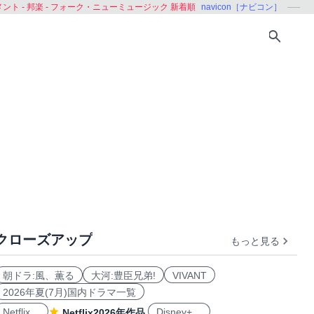
ント - 邦楽 - フォーク・ニューミュージック 新着順
navicon［ナビコン］
クローズアップ
もっと見る
ップホップ
クラブ・ダンス
ワールドミュージック
演歌・
朝ドラ:風、薫る
大河:豊臣兄弟!
VIVANT
2026年夏(7月)国内ドラマ一覧
Netflix
Disney+
Netflix2026年作品