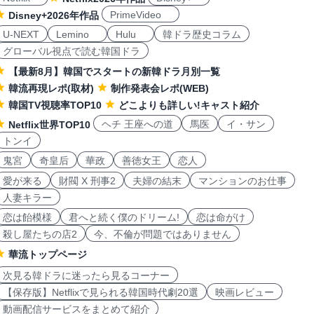
PrimeVideo
Disney+2026年作品
U-NEXT
Lemino
Hulu
韓ドラ歴史コラム
グローバル視点で読む韓国ドラ
【最新8月】韓国でスタートの新韓ドラ月別一覧
韓流再現レポ(取材)
制作発表会レポ(WEB)
韓国TV視聴率TOP10
どこよりも詳しい!キャスト紹介
ヘチ 王座への道
馬医
イ・サン
Netflix世界TOP10
トンイ
鬼宮
奇皇后
華政
善徳女王
恋人
愛が来る
財閥 X 刑事2
夫婦の結末
マンションのお仕事
人妻キラー
恋は飴模様
君へと続く僕のドリーム!
恋は命がけ
殺し屋たちの店2
今、不倫が問題ではありません
華流トップページ
次見る韓ドラに迷ったら見るコーナー
【保存版】Netflixで見られる韓国時代劇20選
映画レビュー
動画配信サービスをまとめて紹介