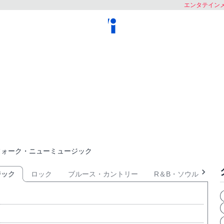
エンタテインメ
フォーク・ニューミュージック
ジック
ロック
ブルース・カントリー
R＆B・ソウル
ヒ