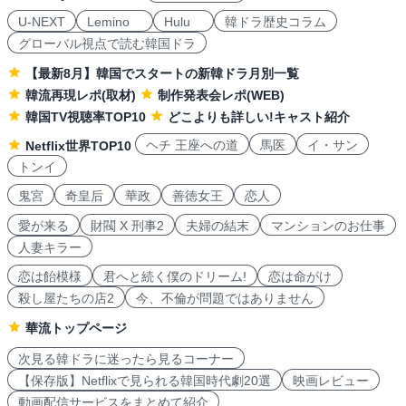
U-NEXT
Lemino
Hulu
韓ドラ歴史コラム
グローバル視点で読む韓国ドラ
【最新8月】韓国でスタートの新韓ドラ月別一覧
韓流再現レポ(取材)
制作発表会レポ(WEB)
韓国TV視聴率TOP10
どこよりも詳しい!キャスト紹介
ヘチ 王座への道
馬医
イ・サン
Netflix世界TOP10
トンイ
鬼宮
奇皇后
華政
善徳女王
恋人
愛が来る
財閥 X 刑事2
夫婦の結末
マンションのお仕事
人妻キラー
恋は飴模様
君へと続く僕のドリーム!
恋は命がけ
殺し屋たちの店2
今、不倫が問題ではありません
華流トップページ
次見る韓ドラに迷ったら見るコーナー
【保存版】Netflixで見られる韓国時代劇20選
映画レビュー
動画配信サービスをまとめて紹介