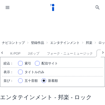
ナビコントップ
登録作品
エンタテインメント
邦楽
ロッ
て
K-POP
Jポップ
フォーク・ニューミュージック
ロ
絞込
：
索引
配信サイト
表示
：
タイトルのみ
並び
：
五十音順
新着順
エンタテインメント - 邦楽 - ロック