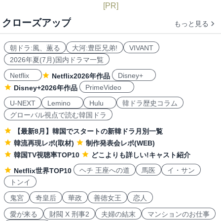
[PR]
クローズアップ
もっと見る
朝ドラ:風、薫る
大河:豊臣兄弟!
VIVANT
2026年夏(7月)国内ドラマ一覧
Netflix
Disney+
Netflix2026年作品
PrimeVideo
Disney+2026年作品
U-NEXT
Lemino
Hulu
韓ドラ歴史コラム
グローバル視点で読む韓国ドラ
【最新8月】韓国でスタートの新韓ドラ月別一覧
韓流再現レポ(取材)
制作発表会レポ(WEB)
韓国TV視聴率TOP10
どこよりも詳しい!キャスト紹介
ヘチ 王座への道
馬医
イ・サン
Netflix世界TOP10
トンイ
鬼宮
奇皇后
華政
善徳女王
恋人
愛が来る
財閥 X 刑事2
夫婦の結末
マンションのお仕事