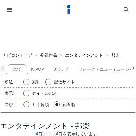
ナビコントップ
登録作品
エンタテインメント
邦楽
全て
K-POP
Jポップ
フォーク・ニューミュージッ
絞込
：
索引
配信サイト
表示
：
タイトルのみ
並び
：
五十音順
新着順
エンタテインメント - 邦楽
4
件中
1
～
4
件を表示しています。