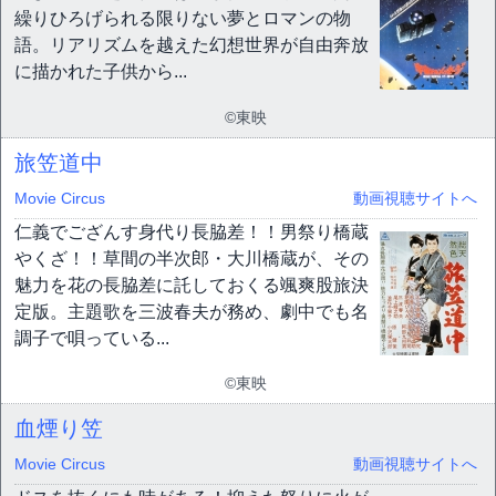
繰りひろげられる限りない夢とロマンの物
語。リアリズムを越えた幻想世界が自由奔放
に描かれた子供から...
©東映
旅笠道中
Movie Circus
動画視聴サイトへ
仁義でござんす身代り長脇差！！男祭り橋蔵
やくざ！！草間の半次郎・大川橋蔵が、その
魅力を花の長脇差に託しておくる颯爽股旅決
定版。主題歌を三波春夫が務め、劇中でも名
調子で唄っている...
©東映
血煙り笠
Movie Circus
動画視聴サイトへ