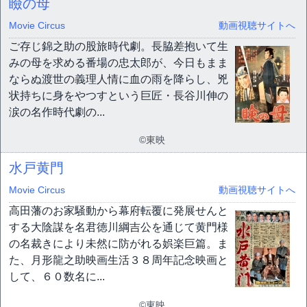
瞼の母
Movie Circus
動画視聴サイトへ
ご存じ錦之助の股旅時代劇。長脇差抱いて生
みの母を求める番場の忠太郎が、今日もまま
ならぬ渡世の義理人情に血の雨を降らし、兇
状持ちに身をやつすという巨匠・長谷川伸の
涙の名作時代劇の...
©東映
水戸黄門
Movie Circus
動画視聴サイトへ
高田藩のお家騒動から幕府転覆に発展せんと
する大陰謀を名君徳川綱吉公を通じて黄門様
の名裁きにより未然に防がれる娯楽巨篇。ま
た、月形龍之助映画生活３８周年記念映画と
して、６０数名に...
©東映