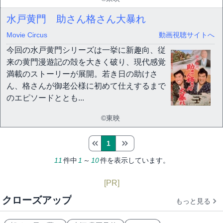
水戸黄門 助さん格さん大暴れ
Movie Circus
動画視聴サイトへ
今回の水戸黄門シリーズは一挙に新趣向、従
来の黄門漫遊記の殻を大きく破り、現代感覚
満載のストーリーが展開。若き日の助けさ
ん、格さんが御老公様に初めて仕えするまで
のエピソードととも...
©東映
1
11
件中
1
～
10
件を表示しています。
[PR]
クローズアップ
もっと見る