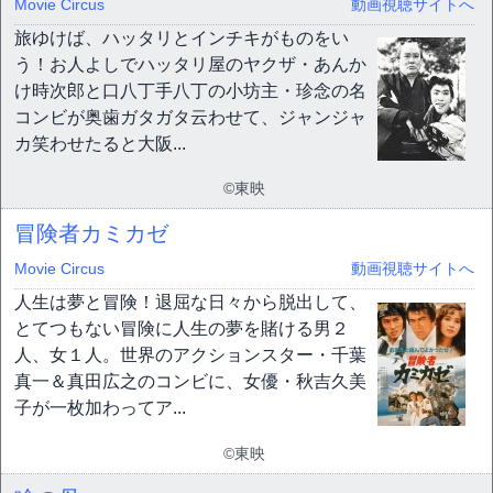
Movie Circus
動画視聴サイトへ
旅ゆけば、ハッタリとインチキがものをい
う！お人よしでハッタリ屋のヤクザ・あんか
け時次郎と口八丁手八丁の小坊主・珍念の名
コンビが奥歯ガタガタ云わせて、ジャンジャ
カ笑わせたると大阪...
©東映
冒険者カミカゼ
Movie Circus
動画視聴サイトへ
人生は夢と冒険！退屈な日々から脱出して、
とてつもない冒険に人生の夢を賭ける男２
人、女１人。世界のアクションスター・千葉
真一＆真田広之のコンビに、女優・秋吉久美
子が一枚加わってア...
©東映