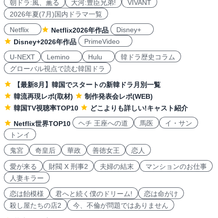
朝ドラ:風、薫る
大河:豊臣兄弟!
VIVANT
2026年夏(7月)国内ドラマ一覧
Netflix
Disney+
Netflix2026年作品
PrimeVideo
Disney+2026年作品
U-NEXT
Lemino
Hulu
韓ドラ歴史コラム
グローバル視点で読む韓国ドラ
【最新8月】韓国でスタートの新韓ドラ月別一覧
韓流再現レポ(取材)
制作発表会レポ(WEB)
韓国TV視聴率TOP10
どこよりも詳しい!キャスト紹介
ヘチ 王座への道
馬医
イ・サン
Netflix世界TOP10
トンイ
鬼宮
奇皇后
華政
善徳女王
恋人
愛が来る
財閥 X 刑事2
夫婦の結末
マンションのお仕事
人妻キラー
恋は飴模様
君へと続く僕のドリーム!
恋は命がけ
殺し屋たちの店2
今、不倫が問題ではありません