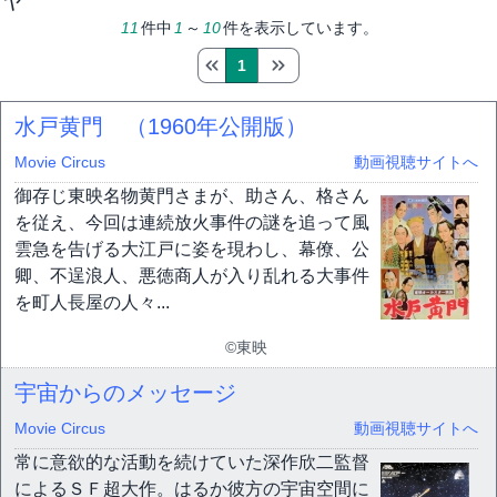
11
件中
1
～
10
件を表示しています。
1
水戸黄門 （1960年公開版）
Movie Circus
動画視聴サイトへ
御存じ東映名物黄門さまが、助さん、格さん
を従え、今回は連続放火事件の謎を追って風
雲急を告げる大江戸に姿を現わし、幕僚、公
卿、不逞浪人、悪徳商人が入り乱れる大事件
を町人長屋の人々...
©東映
宇宙からのメッセージ
Movie Circus
動画視聴サイトへ
常に意欲的な活動を続けていた深作欣二監督
によるＳＦ超大作。はるか彼方の宇宙空間に