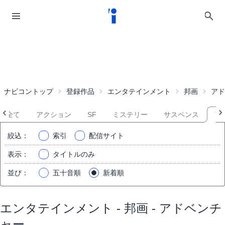
ナビコントップ
登録作品
エンタテインメント
邦画
アド
全て
アクション
SF
ミステリー
サスペンス
ア
絞込
：
索引
配信サイト
表示
：
タイトルのみ
並び
：
五十音順
新着順
エンタテインメント - 邦画 - アドベンチ
ャー