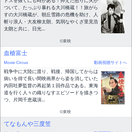
ドスを抜くにも時がある！抑えた怒りに火が
ついて、たっぷり暴れる大川橋蔵！！旅がら
すの大川橋蔵が、朝丘雪路の危機を助け、人
斬り浪人・大友柳太朗、気弱なやくざ里見浩
太朗と共に、日光...
©東映
血槍富士
Movie Circus
動画視聴サイトへ
戦争中に大陸に渡り、戦後、帰国してからは
病いを得て長い間映画界から姿を消していた
内田吐夢監督の再起第１回作品である。東海
道を行く人々の織りなすエピソードを描きつ
つ、片岡千恵蔵演...
©東映
てなもんや三度笠