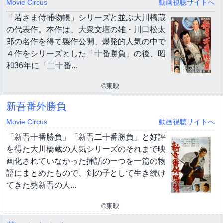
Movie Circus
動画視聴サイトへ
「若さま侍捕物帳」シリーズと並ぶ大川橋蔵
の代表作。本作は、大衆文壇の雄・川口松太
郎の名作を得て製作公開、爆発的人気の中で
４作をシリーズとした「十番勝負」の後、昭
和36年に「二十番...
©東映
新吾番外勝負
Movie Circus
動画視聴サイトへ
「新吾十番勝負」「新吾二十番勝負」と好評
を得た大川橋蔵の人気シリーズのそれまで映
画化されていなかった挿話の一つを一篇の物
語にまとめたもので、剣の子として生き続け
てきた葵新吾の人...
©東映