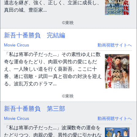
遺志を継ぎ、強く、正しく、立派に成長し、
真田の城、豊臣家...
©東映
新吾十番勝負 完結編
Movie Circus
動画視聴サイトへ
「私は将軍の子だった...」その素性ゆえに数
奇な運命をたどり、肉親や異性の愛にもだ
え、一人険しい道を行く葵新吾。ここに十
番、遂に宿敵・武田一真と宿命の対決を迎え
る。波乱万丈のドラマ...
©東映
新吾十番勝負 第三部
Movie Circus
動画視聴サイトへ
「私は将軍の子だった...」波瀾数奇の運命を
たどりつつ、肉親の愛、異性の愛に引かれな