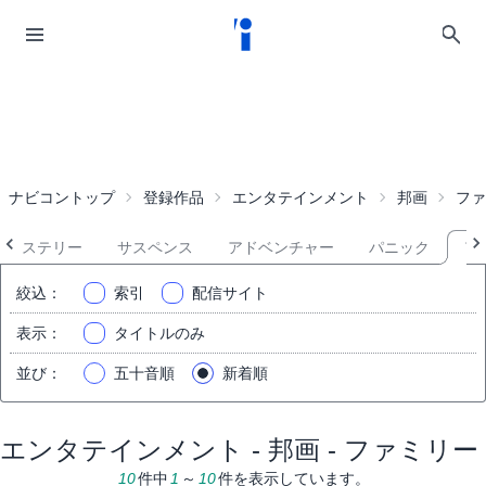
ナビコントップ
登録作品
エンタテインメント
邦画
ファ
ミステリー
サスペンス
アドベンチャー
パニック
フ
絞込
：
索引
配信サイト
表示
：
タイトルのみ
並び
：
五十音順
新着順
エンタテインメント - 邦画 - ファミリー
10
件中
1
～
10
件を表示しています。