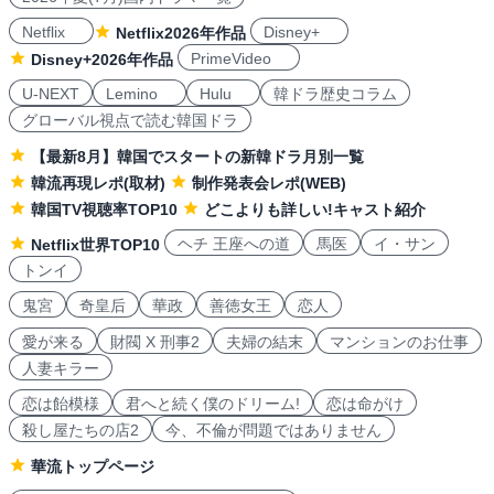
Netflix
Disney+
Netflix2026年作品
PrimeVideo
Disney+2026年作品
U-NEXT
Lemino
Hulu
韓ドラ歴史コラム
グローバル視点で読む韓国ドラ
【最新8月】韓国でスタートの新韓ドラ月別一覧
韓流再現レポ(取材)
制作発表会レポ(WEB)
韓国TV視聴率TOP10
どこよりも詳しい!キャスト紹介
ヘチ 王座への道
馬医
イ・サン
Netflix世界TOP10
トンイ
鬼宮
奇皇后
華政
善徳女王
恋人
愛が来る
財閥 X 刑事2
夫婦の結末
マンションのお仕事
人妻キラー
恋は飴模様
君へと続く僕のドリーム!
恋は命がけ
殺し屋たちの店2
今、不倫が問題ではありません
華流トップページ