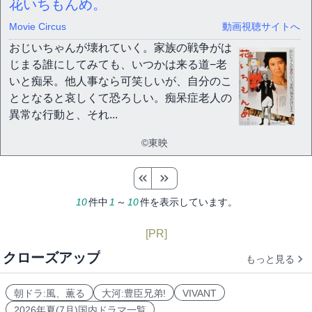
花いちもんめ。
Movie Circus
動画視聴サイトへ
おじいちゃんが壊れていく。家族の戦争がは
じまる誰にしてみても、いつかは来る道−老
いと痴呆。他人事なら可笑しいが、自分のこ
ととなると哀しくて恐ろしい。痴呆症老人の
異常な行動と、それ...
©東映
10
件中
1
～
10
件を表示しています。
[PR]
クローズアップ
もっと見る
朝ドラ:風、薫る
大河:豊臣兄弟!
VIVANT
2026年夏(7月)国内ドラマ一覧