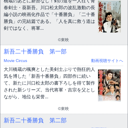
橋蔵のあとに新吾なし！剣の道を一人往く青
春剣士・葵新吾。川口松太郎の波乱激動の長
編小説の映画化作品で「十番勝負」「二十番
勝負」の完結篇である。「人を真に救う道は
剣ではなく、将軍...
©東映
新吾二十番勝負 第一部
Movie Circus
動画視聴サイトへ
大川橋蔵の颯爽とした美剣士ぶりで熱狂的人
気を博した「新吾十番勝負」四部作に続い
て、新たに川口松太郎の書下ろしを得て製作
された新シリーズ。当代将軍・吉宗を父とし
ながら、地位も栄誉...
©東映
新吾二十番勝負 第二部