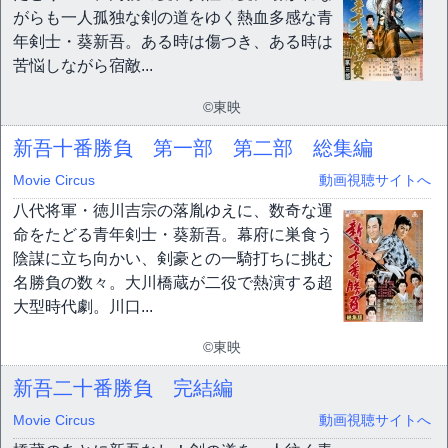
がらも一人孤独な剣の道をゆく熱血多感な青
年剣士・葵新吾。ある時は傷つき、ある時は
苦悩しながら宿敵...
©東映
新吾十番勝負 第一部 第二部 総集編
Movie Circus
動画視聴サイトへ
八代将軍・徳川吉宗の落胤ゆえに、数奇な運
命をたどる青年剣士・葵新吾。幕府に巣食う
陰謀に立ち向かい、剣豪との一騎打ちに挑む
名勝負の数々。大川橋蔵が二役で熱演する超
大型時代劇。川口...
©東映
新吾二十番勝負 完結編
Movie Circus
動画視聴サイトへ