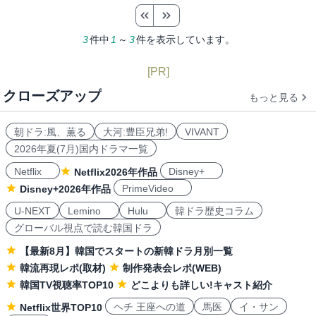
3
件中
1
～
3
件を表示しています。
[PR]
クローズアップ
もっと見る
朝ドラ:風、薫る
大河:豊臣兄弟!
VIVANT
2026年夏(7月)国内ドラマ一覧
Netflix
Disney+
Netflix2026年作品
PrimeVideo
Disney+2026年作品
U-NEXT
Lemino
Hulu
韓ドラ歴史コラム
グローバル視点で読む韓国ドラ
【最新8月】韓国でスタートの新韓ドラ月別一覧
韓流再現レポ(取材)
制作発表会レポ(WEB)
韓国TV視聴率TOP10
どこよりも詳しい!キャスト紹介
ヘチ 王座への道
馬医
イ・サン
Netflix世界TOP10