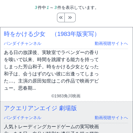
3
件中
1
～
3
件を表示しています。
時をかける少女 （1983年版実写）
バンダイチャンネル
動画視聴サイトへ
ある日の放課後、実験室でラベンダーの香り
を嗅いで以来、時間を跳躍する能力を持って
しまった芳山和子。時をかける少女となった
和子は、会うはずのない彼に出逢ってしまっ
た…。主演の原田知世はこの作品で映画デビ
ュー。思春期...
©1983角川映画
アクエリアンエイジ 劇場版
バンダイチャンネル
動画視聴サイトへ
人気トレーディングカードゲームの実写映画