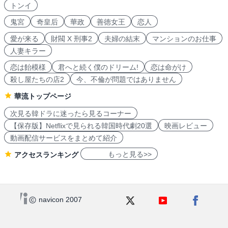
トンイ
鬼宮
奇皇后
華政
善徳女王
恋人
愛が来る
財閥 X 刑事2
夫婦の結末
マンションのお仕事
人妻キラー
恋は飴模様
君へと続く僕のドリーム!
恋は命がけ
殺し屋たちの店2
今、不倫が問題ではありません
華流トップページ
次見る韓ドラに迷ったら見るコーナー
【保存版】Netflixで見られる韓国時代劇20選
映画レビュー
動画配信サービスをまとめて紹介
もっと見る>>
アクセスランキング
navicon 2007