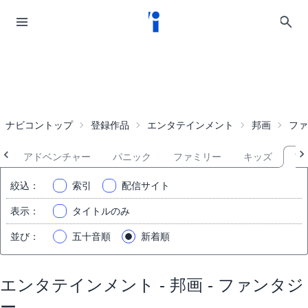
ナビコントップ
登録作品
エンタテインメント
邦画
ファ
ス
アドベンチャー
パニック
ファミリー
キッズ
フ
絞込
：
索引
配信サイト
表示
：
タイトルのみ
並び
：
五十音順
新着順
エンタテインメント - 邦画 - ファンタジ
ー