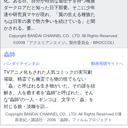
化。ある日、自分が特別な遺伝子を持つ種族
ダークロアだと知った日下部要。そこに少年
達や研究員マヤが現れ、「翼の生える種族た
ちは日常の裏で勢力争いを続けている」と聞
かされる。要...
Copyright BANDAI CHANNEL CO., LTD. All Rights Reserved.
©2008『アクエリアンエイジ』製作委員会・BROCCOLI
蟲師
バンダイチャンネル
動画視聴サイトへ
TVアニメ化もされた人気コミックの実写劇
場版。精霊でも幽霊でも物の怪でもない
「蟲」と呼ばれる生き物がいた。その謎を紐
解き、人を癒す者を“蟲師”と呼ばれた。そん
な“蟲師”の一人・ギンコは、文字で「蟲」を
封じる娘・淡幽を訪...
Copyright BANDAI CHANNEL CO., LTD. All Rights Reserved.©漆
原友紀／講談社・2006『蟲師』フィルムプロジェクト