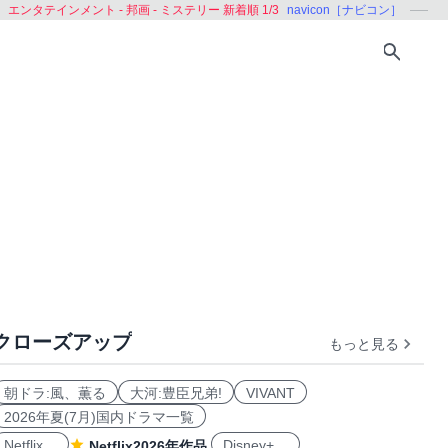
エンタテインメント - 邦画 - ミステリー 新着順 1/3
navicon［ナビコン］
クローズアップ
もっと見る
ァンタジー
スペクタクル
セクシー
恋愛
コメディ
朝ドラ:風、薫る
大河:豊臣兄弟!
VIVANT
2026年夏(7月)国内ドラマ一覧
Netflix
Disney+
Netflix2026年作品