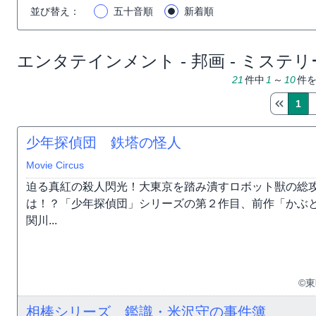
並び替え
：
五十音順
新着順
エンタテインメント - 邦画 - ミステリ
21
件中
1
～
10
件
1
少年探偵団 鉄塔の怪人
Movie Circus
迫る真紅の殺人閃光！大東京を踏み潰すロボット獣の総
は！？「少年探偵団」シリーズの第２作目、前作「かぶ
関川...
©
相棒シリーズ 鑑識・米沢守の事件簿