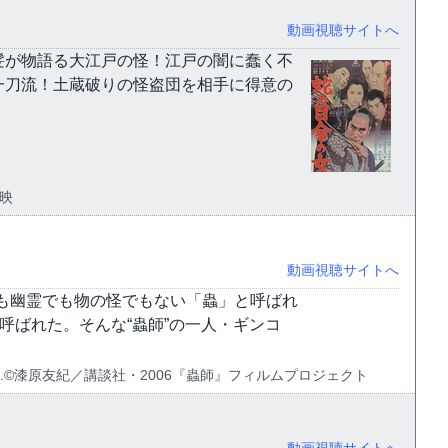
動画視聴サイトへ
髪が物語る大江戸の怪！江戸の闇に蠢く不
一刀流！土蔵破りの怪盗団を相手に得意の
東映
動画視聴サイトへ
も幽霊でも物の怪でもない「蟲」と呼ばれ
呼ばれた。そんな“蟲師”の一人・ギンコ
hts Reserved.©漆原友紀／講談社・2006『蟲師』フィルムプロジェクト
動画視聴サイトへ