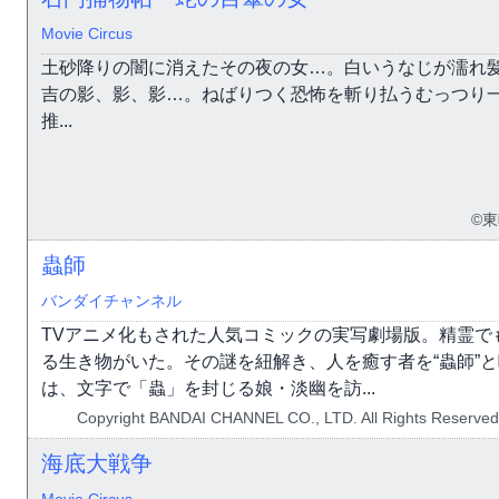
Movie Circus
土砂降りの闇に消えたその夜の女…。白いうなじが濡れ
吉の影、影、影…。ねばりつく恐怖を斬り払うむっつり
推...
©
蟲師
バンダイチャンネル
TVアニメ化もされた人気コミックの実写劇場版。精霊で
る生き物がいた。その謎を紐解き、人を癒す者を“蟲師”と
は、文字で「蟲」を封じる娘・淡幽を訪...
Copyright BANDAI CHANNEL CO., LTD. All Rig
海底大戦争
Movie Circus