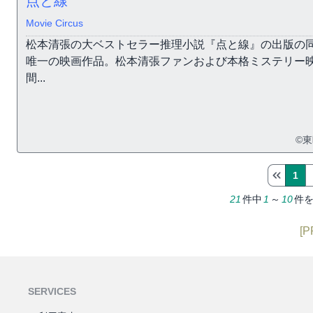
点と線
Movie Circus
松本清張の大ベストセラー推理小説『点と線』の出版の
唯一の映画作品。松本清張ファンおよび本格ミステリー
間...
©
1
21
件中
1
～
10
件
[P
SERVICES