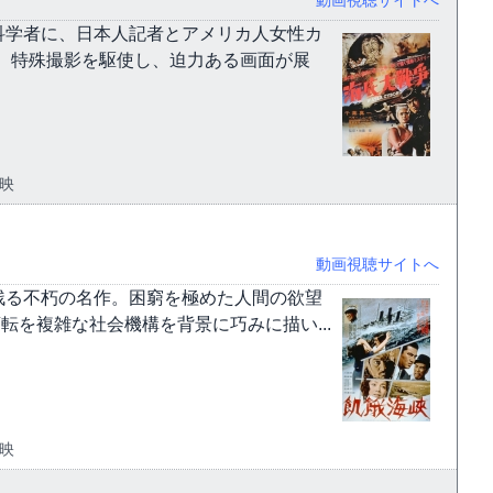
科学者に、日本人記者とアメリカ人女性カ
、特殊撮影を駆使し、迫力ある画面が展
東映
動画視聴サイトへ
残る不朽の名作。困窮を極めた人間の欲望
転を複雑な社会機構を背景に巧みに描い...
東映