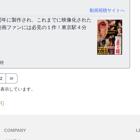
動画視聴サイトへ
同年に製作され、これまでに映像化された
映画ファンには必見の１作！東京駅４分
東映
2
を表示しています。
R]
COMPANY
L