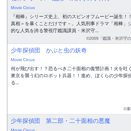
Movie Circus
『相棒』シリーズ史上、初のスピンオフムービー誕生！
真相＞を暴くことだけです－。人気刑事ドラマ「相棒」
的な人気を誇る警視庁鑑識課員・米沢守...
©2009「鑑識・米沢
少年探偵団 かぶと虫の妖奇
Movie Circus
何が飛び出す！？恐るべき二十面相の復讐計画！火を吐
東京を襲う幻のロボット兵器！！進め、ぼくらの少年探
る...
©
少年探偵団 第二部・二十面相の悪魔
Movie Circus