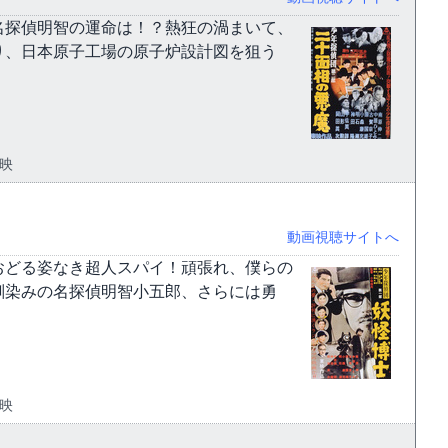
名探偵明智の運命は！？熱狂の渦まいて、
り、日本原子工場の原子炉設計図を狙う
東映
動画視聴サイトへ
おどる姿なき超人スパイ！頑張れ、僕らの
馴染みの名探偵明智小五郎、さらには勇
東映