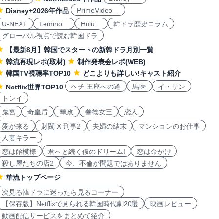
PrimeVideo
Disney+2026年作品
U-NEXT
Lemino
Hulu
韓ドラ歴史コラム
グローバル視点で読む韓国ドラ
【最新8月】韓国でスタートの新韓ドラ月別一覧
韓流再現レポ(取材)
制作発表会レポ(WEB)
韓国TV視聴率TOP10
どこよりも詳しい!キャスト紹介
ヘチ 王座への道
馬医
イ・サン
Netflix世界TOP10
トンイ
鬼宮
奇皇后
華政
善徳女王
恋人
愛が来る
財閥 X 刑事2
夫婦の結末
マンションのお仕事
人妻キラー
恋は飴模様
君へと続く僕のドリーム!
恋は命がけ
殺し屋たちの店2
今、不倫が問題ではありません
華流トップページ
次見る韓ドラに迷ったら見るコーナー
【保存版】Netflixで見られる韓国時代劇20選
映画レビュー
動画配信サービスをまとめて紹介