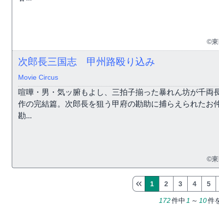
©
次郎長三国志 甲州路殴り込み
Movie Circus
喧嘩・男・気ッ腑もよし、三拍子揃った暴れん坊が千両
作の完結篇。次郎長を狙う甲府の勘助に捕らえられたお
勘...
©
1
2
3
4
5
172
件中
1
～
10
件