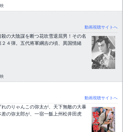
東映
動画視聴サイトへ
暗殺の大陰謀を断つ花吹雪退屈男！その名
第２４弾。五代将軍綱吉の頃、異国情緒
東映
動画視聴サイトへ
ずれのりゃんこの弥太が、天下無敵の大暴
本差の弥太郎が、一宿一飯上州松井田虎