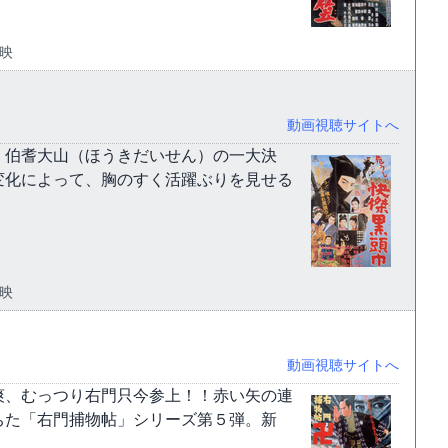
東映
動画視聴サイトへ
、伯耆大山（ほうきだいせん）の一大決
変化によって、胸のすく活躍ぶりを見せる
東映
動画視聴サイトへ
爽、むっつり右門只今参上！！赤い矢の連
ちた「右門捕物帖」シリーズ第５弾。新