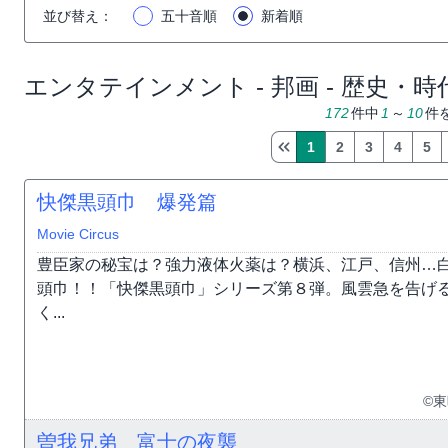
並び替え
：
五十音順
新着順
エンタテインメント - 邦画 - 歴史・時
172
件中
1
～
10
件
1
2
3
4
5
快傑黒頭巾 爆発篇
Movie Circus
豊臣家の秘宝は？強力液体火薬は？横浜、江戸、信州…
頭巾！！「快傑黒頭巾」シリーズ第８弾。風雲急を告げ
く...
©
曽我兄弟 富士の夜襲