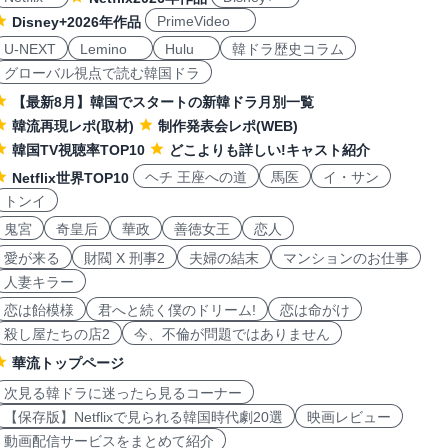
PrimeVideo
Disney+2026年作品
U-NEXT
Lemino
Hulu
韓ドラ歴史コラム
グローバル視点で読む韓国ドラ
【最新8月】韓国でスタートの新韓ドラ月別一覧
韓流再現レポ(取材)
制作発表会レポ(WEB)
韓国TV視聴率TOP10
どこよりも詳しい!キャスト紹介
ヘチ 王座への道
馬医
イ・サン
Netflix世界TOP10
トンイ
鬼宮
奇皇后
華政
善徳女王
恋人
愛が来る
財閥 X 刑事2
夫婦の結末
マンションのお仕事
人妻キラー
恋は飴模様
君へと続く僕のドリーム!
恋は命がけ
殺し屋たちの店2
今、不倫が問題ではありません
華流トップページ
次見る韓ドラに迷ったら見るコーナー
【保存版】Netflixで見られる韓国時代劇20選
映画レビュー
動画配信サービスをまとめて紹介