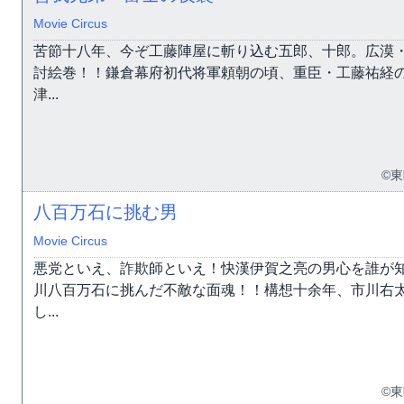
Movie Circus
苦節十八年、今ぞ工藤陣屋に斬り込む五郎、十郎。広漠
討絵巻！！鎌倉幕府初代将軍頼朝の頃、重臣・工藤祐経
津...
©
八百万石に挑む男
Movie Circus
悪党といえ、詐欺師といえ！快漢伊賀之亮の男心を誰が
川八百万石に挑んだ不敵な面魂！！構想十余年、市川右
し...
©