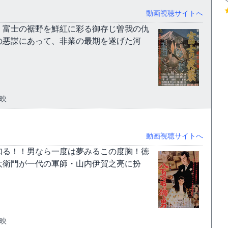
動画視聴サイトへ
・富士の裾野を鮮紅に彩る御存じ曽我の仇
の悪謀にあって、非業の最期を遂げた河
東映
動画視聴サイトへ
知る！！男なら一度は夢みるこの度胸！徳
太衛門が一代の軍師・山内伊賀之亮に扮
東映