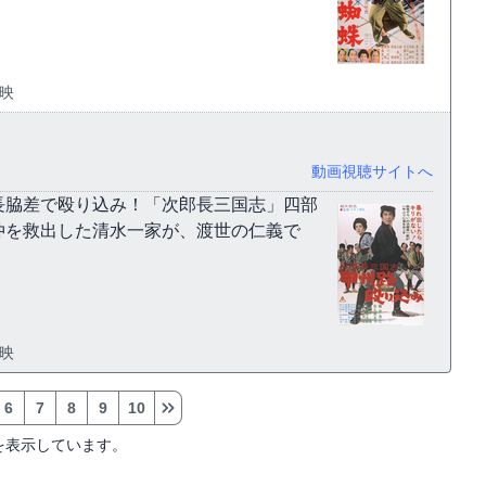
東映
動画視聴サイトへ
長脇差で殴り込み！「次郎長三国志」四部
仲を救出した清水一家が、渡世の仁義で
東映
6
7
8
9
10
を表示しています。