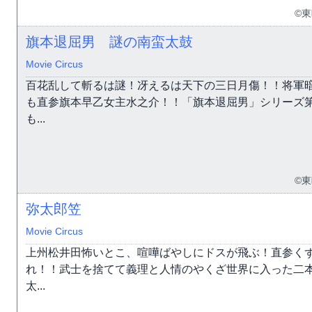
©
旗本退屈男 謎の南蛮太鼓
Movie Circus
百花乱して斬るは謎！冴えるは天下の三日月傷！！将軍
も直参旗本早乙女主水之介！！「旗本退屈男」シリーズ
も...
©
弥太郎笠
Movie Circus
上州松井田怖いとこ、喧嘩ばやしにドスが飛ぶ！直参く
れ！！武士を捨てて義理と人情のやくざ世界に入った二
太...