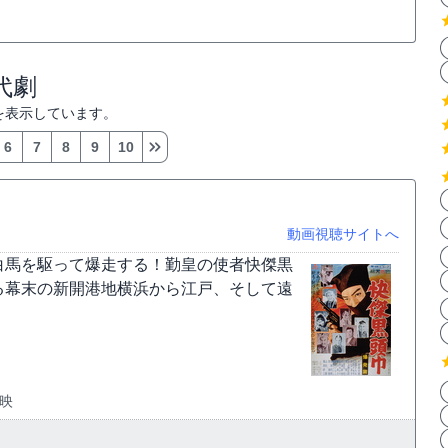
代劇
を表示しています。
6
7
8
9
10
動画視聴サイトへ
白馬を駆って爆走する！勤皇の使者快傑黒
る幕末の新開港地横浜から江戸、そして遠
東映