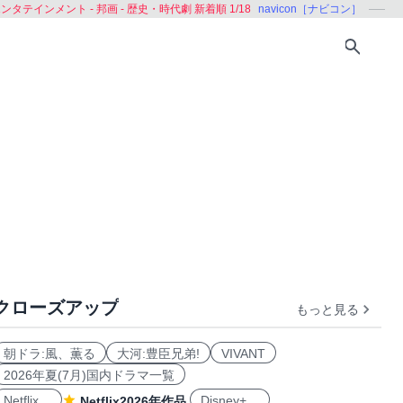
ンタテインメント - 邦画 - 歴史・時代劇 新着順 1/18
navicon［ナビコン］
クローズアップ
もっと見る
劇
朝ドラ:風、薫る
大河:豊臣兄弟!
VIVANT
2026年夏(7月)国内ドラマ一覧
Netflix
Disney+
Netflix2026年作品