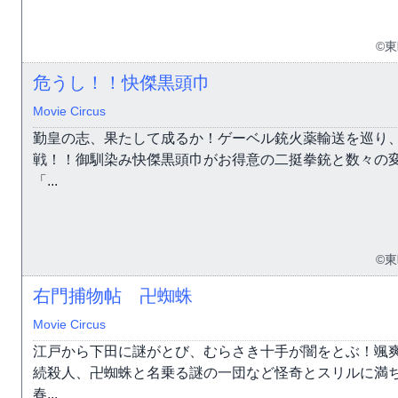
©
危うし！！快傑黒頭巾
Movie Circus
勤皇の志、果たして成るか！ゲーベル銃火薬輸送を巡り
戦！！御馴染み快傑黒頭巾がお得意の二挺拳銃と数々の
「...
©
右門捕物帖 卍蜘蛛
Movie Circus
江戸から下田に謎がとび、むらさき十手が闇をとぶ！颯
続殺人、卍蜘蛛と名乗る謎の一団など怪奇とスリルに満
春...