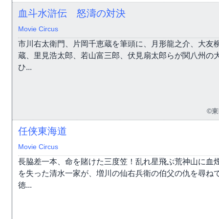
血斗水滸伝 怒濤の対決
Movie Circus
市川右太衛門、片岡千恵蔵を筆頭に、月形龍之介、大友
蔵、里見浩太郎、若山富三郎、伏見扇太郎らが関八州の
ひ...
©
任侠東海道
Movie Circus
長脇差一本、命を賭けた三度笠！乱れ星飛ぶ荒神山に血
を失った清水一家が、増川の仙右兵衛の伯父の仇を尋ね
徳...