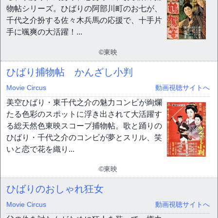
物帖シリーズ。ひばりの阿部川町のお七が、
千代之介扮する佐々木兵馬の応援で、十手片
手に颯爽の大活躍！...
©東映
ひばり捕物帖 かんざし小判
Movie Circus
動画視聴サイトへ
美空ひばり・東千代之介の魅力コンビが絢爛
たる色彩のスポットに浮き出されて大活躍す
る総天然色東映スコープ捕物帖。歌と踊りの
ひばり・千代之介のコンビが夢とスリル、笑
いと恋で花を織り...
©東映
ひばりのおしゃれ狂女
Movie Circus
動画視聴サイトへ