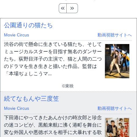
公園通りの猫たち
Movie Circus
動画視聴サイトへ
渋谷の街で懸命に生きている猫たち、そして
ミュージカルスターを目指す無名のダンサー
たち。荻野目洋子の主演で、猫と人間の二つ
のドラマを生き生きと描いた作品。監督は
「本場ぢょしこうマ...
©東映
続てなもんや三度笠
Movie Circus
動画視聴サイトへ
下田港にやってきたあんかけの時次郎と珍念
の迷コンビが、黒船来航に沸く港町を舞台に
変な外国人や悪徳ボスを相手に大暴れする歌