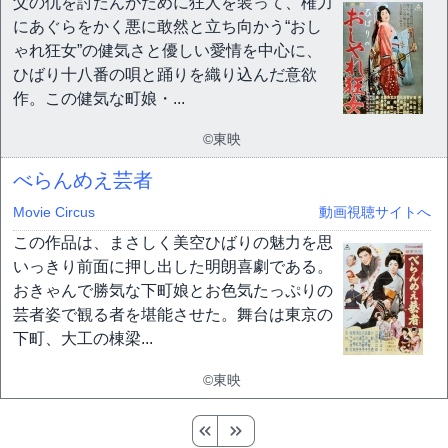
父の仇を討たんがために狂人を装って、権力
にあぐらをかく悪に敢然と立ち向かう“おし
ゃれ狂女”の健気さと優しい愛情を中心に、
ひばり十八番の唄と踊りを織り込んだ意欲
作。この健気な町娘・...
©東映
べらんめえ芸者
Movie Circus
動画視聴サイトへ
この作品は、まさしく美空ひばりの魅力を思
いっきり前面に押し出した明朗喜劇である。
おきゃんで勝気な下町娘とお色気たっぷりの
芸者姿で観る者を堪能させた。舞台は東京の
下町、大工の棟梁...
©東映