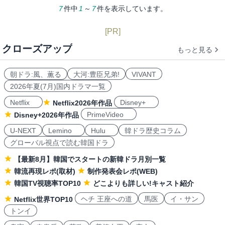
7
件中
1
～
7
件を表示しています。
[PR]
クローズアップ
もっと見る
朝ドラ:風、薫る
大河:豊臣兄弟!
VIVANT
2026年夏(7月)国内ドラマ一覧
Netflix
Disney+
Netflix2026年作品
PrimeVideo
Disney+2026年作品
U-NEXT
Lemino
Hulu
韓ドラ歴史コラム
グローバル視点で読む韓国ドラ
【最新8月】韓国でスタートの新韓ドラ月別一覧
韓流再現レポ(取材)
制作発表会レポ(WEB)
韓国TV視聴率TOP10
どこよりも詳しい!キャスト紹介
ヘチ 王座への道
馬医
イ・サン
Netflix世界TOP10
トンイ