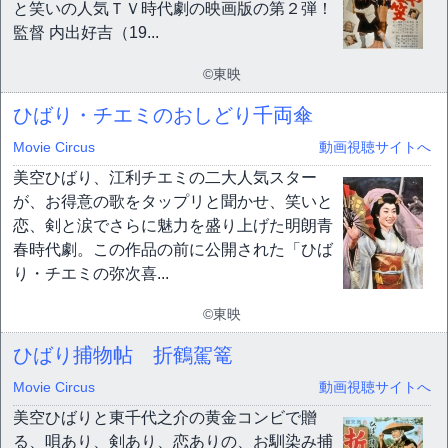
と笑いの人気ＴＶ時代劇の映画版の第２弾！
監督 内出好吉（19...
©東映
ひばり・チエミのおしどり千両傘
Movie Circus
動画視聴サイトへ
美空ひばり、江利チエミの二大人気スター
が、お得意の歌をタップリと聞かせ、笑いと
恋、剣と涙でさらに魅力を盛り上げた明朗青
春時代劇。この作品の前に公開された「ひば
り・チエミの弥次喜...
©東映
ひばり捕物帖 折鶴駕篭
Movie Circus
動画視聴サイトへ
美空ひばりと東千代之介の黄金コンビで贈
る、唄あり、剣あり、恋ありの、お馴染み捕