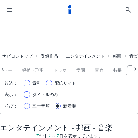
ナビコントップ
登録作品
エンタテインメント
邦画
音楽
ホラー
探偵・刑事
ドラマ
学園
青春
特撮
音
絞込
：
索引
配信サイト
表示
：
タイトルのみ
並び
：
五十音順
新着順
エンタテインメント - 邦画 - 音楽
7
件中
1
～
7
件を表示しています。