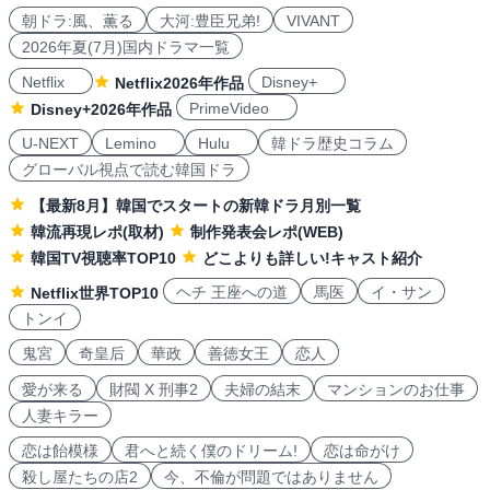
朝ドラ:風、薫る
大河:豊臣兄弟!
VIVANT
2026年夏(7月)国内ドラマ一覧
Netflix
Disney+
Netflix2026年作品
PrimeVideo
Disney+2026年作品
U-NEXT
Lemino
Hulu
韓ドラ歴史コラム
グローバル視点で読む韓国ドラ
【最新8月】韓国でスタートの新韓ドラ月別一覧
韓流再現レポ(取材)
制作発表会レポ(WEB)
韓国TV視聴率TOP10
どこよりも詳しい!キャスト紹介
ヘチ 王座への道
馬医
イ・サン
Netflix世界TOP10
トンイ
鬼宮
奇皇后
華政
善徳女王
恋人
愛が来る
財閥 X 刑事2
夫婦の結末
マンションのお仕事
人妻キラー
恋は飴模様
君へと続く僕のドリーム!
恋は命がけ
殺し屋たちの店2
今、不倫が問題ではありません