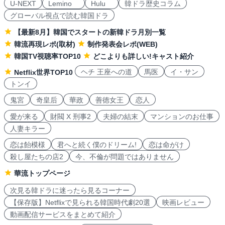
U-NEXT
Lemino
Hulu
韓ドラ歴史コラム
グローバル視点で読む韓国ドラ
【最新8月】韓国でスタートの新韓ドラ月別一覧
韓流再現レポ(取材)
制作発表会レポ(WEB)
韓国TV視聴率TOP10
どこよりも詳しい!キャスト紹介
ヘチ 王座への道
馬医
イ・サン
Netflix世界TOP10
トンイ
鬼宮
奇皇后
華政
善徳女王
恋人
愛が来る
財閥 X 刑事2
夫婦の結末
マンションのお仕事
人妻キラー
恋は飴模様
君へと続く僕のドリーム!
恋は命がけ
殺し屋たちの店2
今、不倫が問題ではありません
華流トップページ
次見る韓ドラに迷ったら見るコーナー
【保存版】Netflixで見られる韓国時代劇20選
映画レビュー
動画配信サービスをまとめて紹介