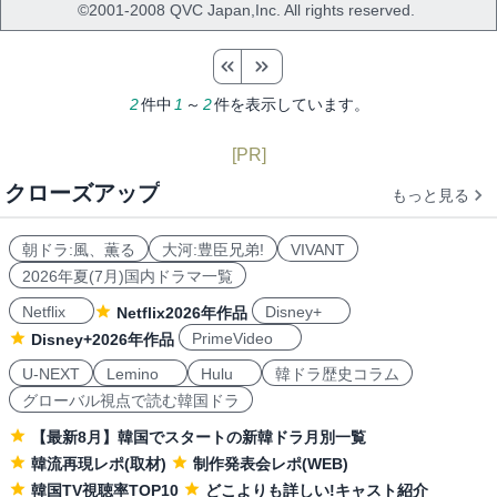
©2001-2008 QVC Japan,Inc. All rights reserved.
2
件中
1
～
2
件を表示しています。
[PR]
クローズアップ
もっと見る
朝ドラ:風、薫る
大河:豊臣兄弟!
VIVANT
2026年夏(7月)国内ドラマ一覧
Netflix
Disney+
Netflix2026年作品
PrimeVideo
Disney+2026年作品
U-NEXT
Lemino
Hulu
韓ドラ歴史コラム
グローバル視点で読む韓国ドラ
【最新8月】韓国でスタートの新韓ドラ月別一覧
韓流再現レポ(取材)
制作発表会レポ(WEB)
韓国TV視聴率TOP10
どこよりも詳しい!キャスト紹介