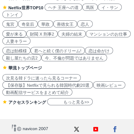
ヘチ 王座への道
馬医
イ・サン
Netflix世界TOP10
トンイ
鬼宮
奇皇后
華政
善徳女王
恋人
愛が来る
財閥 X 刑事2
夫婦の結末
マンションのお仕事
人妻キラー
恋は飴模様
君へと続く僕のドリーム!
恋は命がけ
殺し屋たちの店2
今、不倫が問題ではありません
華流トップページ
次見る韓ドラに迷ったら見るコーナー
【保存版】Netflixで見られる韓国時代劇20選
映画レビュー
動画配信サービスをまとめて紹介
もっと見る>>
アクセスランキング
navicon 2007