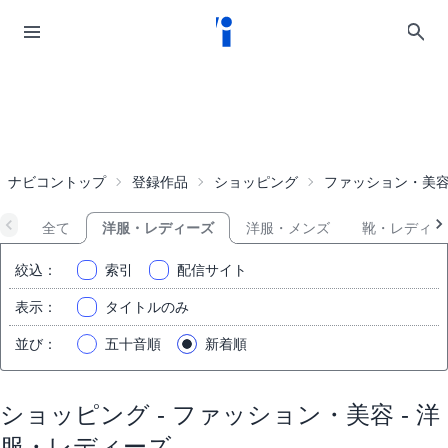
ナビコントップ
登録作品
ショッピング
ファッション・美
全て
洋服・レディーズ
洋服・メンズ
靴・レディー
絞込
：
索引
配信サイト
表示
：
タイトルのみ
並び
：
五十音順
新着順
ショッピング - ファッション・美容 - 洋
服・レディーズ