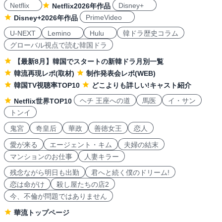
Netflix
Disney+
Netflix2026年作品
PrimeVideo
Disney+2026年作品
U-NEXT
Lemino
Hulu
韓ドラ歴史コラム
グローバル視点で読む韓国ドラ
【最新8月】韓国でスタートの新韓ドラ月別一覧
韓流再現レポ(取材)
制作発表会レポ(WEB)
韓国TV視聴率TOP10
どこよりも詳しい!キャスト紹介
ヘチ 王座への道
馬医
イ・サン
Netflix世界TOP10
トンイ
鬼宮
奇皇后
華政
善徳女王
恋人
愛が来る
エージェント・キム
夫婦の結末
マンションのお仕事
人妻キラー
残念ながら明日も出勤
君へと続く僕のドリーム!
恋は命がけ
殺し屋たちの店2
今、不倫が問題ではありません
華流トップページ