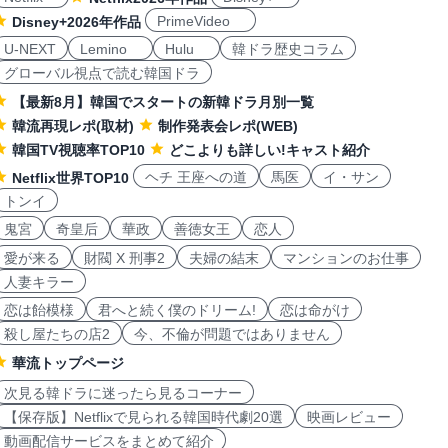
PrimeVideo
Disney+2026年作品
U-NEXT
Lemino
Hulu
韓ドラ歴史コラム
グローバル視点で読む韓国ドラ
【最新8月】韓国でスタートの新韓ドラ月別一覧
韓流再現レポ(取材)
制作発表会レポ(WEB)
韓国TV視聴率TOP10
どこよりも詳しい!キャスト紹介
ヘチ 王座への道
馬医
イ・サン
Netflix世界TOP10
トンイ
鬼宮
奇皇后
華政
善徳女王
恋人
愛が来る
財閥 X 刑事2
夫婦の結末
マンションのお仕事
人妻キラー
恋は飴模様
君へと続く僕のドリーム!
恋は命がけ
殺し屋たちの店2
今、不倫が問題ではありません
華流トップページ
次見る韓ドラに迷ったら見るコーナー
【保存版】Netflixで見られる韓国時代劇20選
映画レビュー
動画配信サービスをまとめて紹介