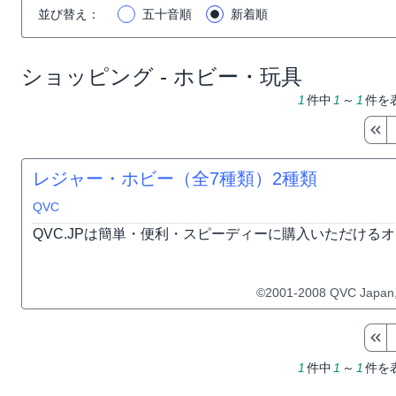
並び替え
：
五十音順
新着順
ショッピング - ホビー・玩具
1
件中
1
～
1
件を
レジャー・ホビー（全7種類）
2種類
QVC
QVC.JPは簡単・便利・スピーディーに購入いただける
©2001-2008 QVC Japan,In
1
件中
1
～
1
件を