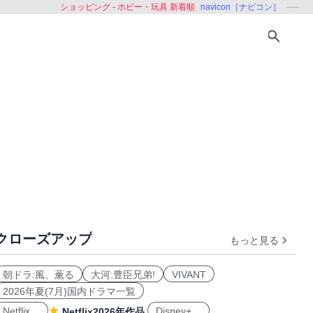
ショッピング - ホビー・玩具 新着順
navicon［ナビコン］
クローズアップ
もっと見る
朝ドラ:風、薫る
大河:豊臣兄弟!
VIVANT
2026年夏(7月)国内ドラマ一覧
Netflix
Disney+
Netflix2026年作品