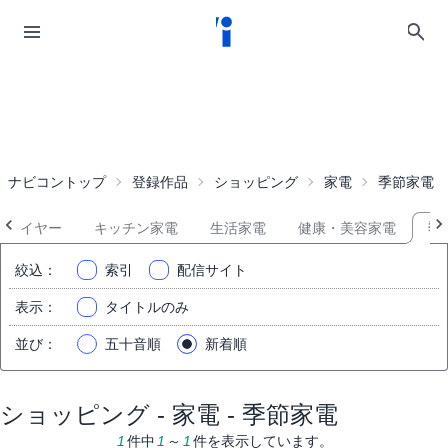
ナビコントップ
登録作品
ショッピング
家電
季節家電
プレイヤー
キッチン家電
生活家電
健康・美容家電
季
絞込
：
索引
配信サイト
表示
：
タイトルのみ
並び
：
五十音順
新着順
ショッピング - 家電 - 季節家電
1
件中
1
～
1
件を表示しています。