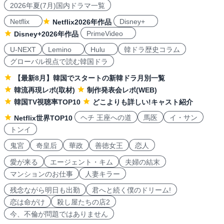
2026年夏(7月)国内ドラマ一覧
Netflix
Disney+
Netflix2026年作品
PrimeVideo
Disney+2026年作品
U-NEXT
Lemino
Hulu
韓ドラ歴史コラム
グローバル視点で読む韓国ドラ
【最新8月】韓国でスタートの新韓ドラ月別一覧
韓流再現レポ(取材)
制作発表会レポ(WEB)
韓国TV視聴率TOP10
どこよりも詳しい!キャスト紹介
ヘチ 王座への道
馬医
イ・サン
Netflix世界TOP10
トンイ
鬼宮
奇皇后
華政
善徳女王
恋人
愛が来る
エージェント・キム
夫婦の結末
マンションのお仕事
人妻キラー
残念ながら明日も出勤
君へと続く僕のドリーム!
恋は命がけ
殺し屋たちの店2
今、不倫が問題ではありません