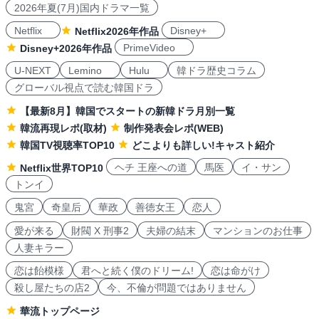
2026年夏(7月)国内ドラマ一覧
Netflix
Disney+
Netflix2026年作品
PrimeVideo
Disney+2026年作品
U-NEXT
Lemino
Hulu
韓ドラ歴史コラム
グローバル視点で読む韓国ドラ
【最新8月】韓国でスタートの新韓ドラ月別一覧
韓流再現レポ(取材)
制作発表会レポ(WEB)
韓国TV視聴率TOP10
どこよりも詳しい!キャスト紹介
ヘチ 王座への道
馬医
イ・サン
Netflix世界TOP10
トンイ
鬼宮
奇皇后
華政
善徳女王
恋人
愛が来る
財閥 X 刑事2
夫婦の結末
マンションのお仕事
人妻キラー
恋は飴模様
君へと続く僕のドリーム!
恋は命がけ
殺し屋たちの店2
今、不倫が問題ではありません
華流トップページ