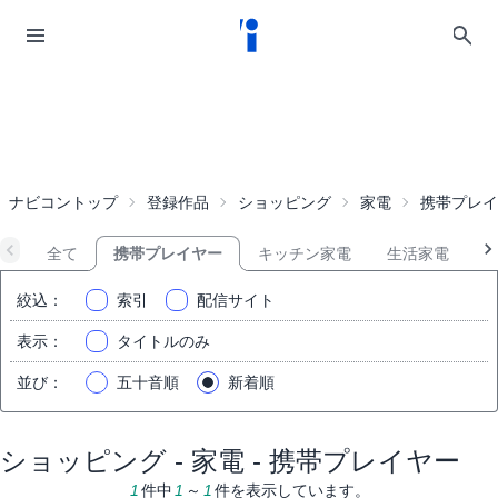
ナビコントップ
登録作品
ショッピング
家電
携帯プレイ
全て
携帯プレイヤー
キッチン家電
生活家電
絞込
：
索引
配信サイト
表示
：
タイトルのみ
並び
：
五十音順
新着順
ショッピング - 家電 - 携帯プレイヤー
1
件中
1
～
1
件を表示しています。