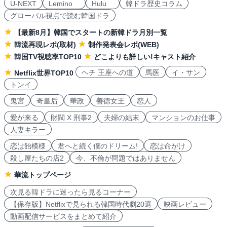
U-NEXT
Lemino
Hulu
韓ドラ歴史コラム
グローバル視点で読む韓国ドラ
【最新8月】韓国でスタートの新韓ドラ月別一覧
韓流再現レポ(取材)
制作発表会レポ(WEB)
韓国TV視聴率TOP10
どこよりも詳しい!キャスト紹介
ヘチ 王座への道
馬医
イ・サン
Netflix世界TOP10
トンイ
鬼宮
奇皇后
華政
善徳女王
恋人
愛が来る
財閥 X 刑事2
夫婦の結末
マンションのお仕事
人妻キラー
恋は飴模様
君へと続く僕のドリーム!
恋は命がけ
殺し屋たちの店2
今、不倫が問題ではありません
華流トップページ
次見る韓ドラに迷ったら見るコーナー
【保存版】Netflixで見られる韓国時代劇20選
映画レビュー
動画配信サービスをまとめて紹介