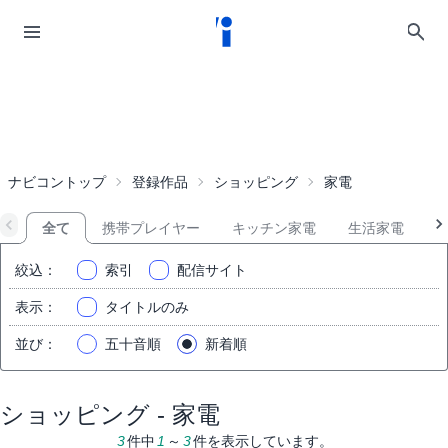
ナビコントップ
登録作品
ショッピング
家電
全て
携帯プレイヤー
キッチン家電
生活家電
絞込
：
索引
配信サイト
表示
：
タイトルのみ
並び
：
五十音順
新着順
ショッピング - 家電
3
件中
1
～
3
件を表示しています。