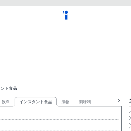
タント食品
飲料
インスタント食品
漬物
調味料