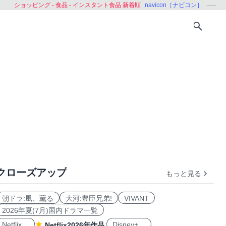
ショッピング - 食品 - インスタント食品 新着順
navicon［ナビコン］
クローズアップ
もっと見る
朝ドラ:風、薫る
大河:豊臣兄弟!
VIVANT
2026年夏(7月)国内ドラマ一覧
Netflix
Disney+
Netflix2026年作品