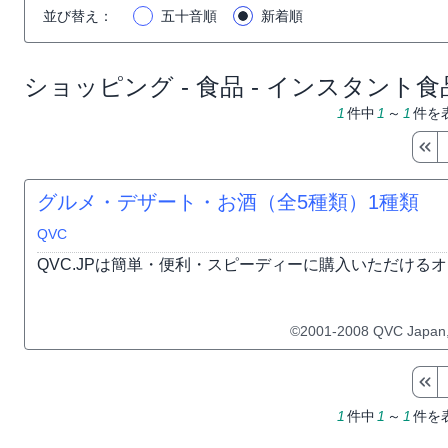
並び替え
：
五十音順
新着順
ショッピング - 食品 - インスタント食
1
件中
1
～
1
件を
グルメ・デザート・お酒（全5種類）
1種類
QVC
QVC.JPは簡単・便利・スピーディーに購入いただける
©2001-2008 QVC Japan,In
1
件中
1
～
1
件を