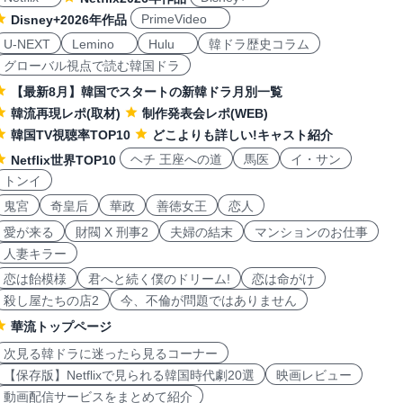
PrimeVideo
Disney+2026年作品
U-NEXT
Lemino
Hulu
韓ドラ歴史コラム
グローバル視点で読む韓国ドラ
【最新8月】韓国でスタートの新韓ドラ月別一覧
韓流再現レポ(取材)
制作発表会レポ(WEB)
韓国TV視聴率TOP10
どこよりも詳しい!キャスト紹介
ヘチ 王座への道
馬医
イ・サン
Netflix世界TOP10
トンイ
鬼宮
奇皇后
華政
善徳女王
恋人
愛が来る
財閥 X 刑事2
夫婦の結末
マンションのお仕事
人妻キラー
恋は飴模様
君へと続く僕のドリーム!
恋は命がけ
殺し屋たちの店2
今、不倫が問題ではありません
華流トップページ
次見る韓ドラに迷ったら見るコーナー
【保存版】Netflixで見られる韓国時代劇20選
映画レビュー
動画配信サービスをまとめて紹介