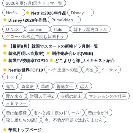
2026年夏(7月)国内ドラマ一覧
Netflix
Disney+
Netflix2026年作品
PrimeVideo
Disney+2026年作品
U-NEXT
Lemino
Hulu
韓ドラ歴史コラム
グローバル視点で読む韓国ドラ
【最新8月】韓国でスタートの新韓ドラ月別一覧
韓流再現レポ(取材)
制作発表会レポ(WEB)
韓国TV視聴率TOP10
どこよりも詳しい!キャスト紹介
ヘチ 王座への道
馬医
イ・サン
Netflix世界TOP10
トンイ
鬼宮
奇皇后
華政
善徳女王
恋人
愛が来る
財閥 X 刑事2
夫婦の結末
マンションのお仕事
人妻キラー
恋は飴模様
君へと続く僕のドリーム!
恋は命がけ
殺し屋たちの店2
今、不倫が問題ではありません
華流トップページ