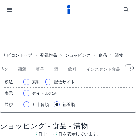
ナビコントップ
登録作品
ショッピング
食品
漬物
ーツ
麺類
菓子
酒
飲料
インスタント食品
漬
絞込
：
索引
配信サイト
表示
：
タイトルのみ
並び
：
五十音順
新着順
ショッピング - 食品 - 漬物
1
件中
1
～
1
件を表示しています。