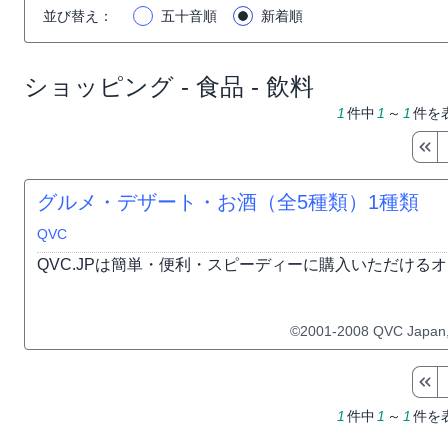
並び替え
：
五十音順
新着順
ショッピング - 食品 - 飲料
1
件中
1
～
1
件を
グルメ・デザート・お酒（全5種類）
1種類
QVC
QVC.JPは簡単・便利・スピーディーに購入いただける
©2001-2008 QVC Japan,In
1
件中
1
～
1
件を