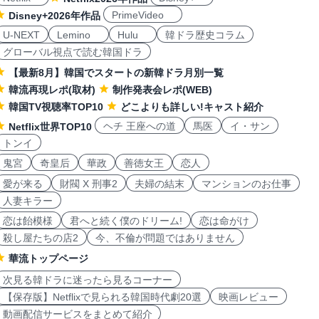
PrimeVideo
Disney+2026年作品
U-NEXT
Lemino
Hulu
韓ドラ歴史コラム
グローバル視点で読む韓国ドラ
【最新8月】韓国でスタートの新韓ドラ月別一覧
韓流再現レポ(取材)
制作発表会レポ(WEB)
韓国TV視聴率TOP10
どこよりも詳しい!キャスト紹介
ヘチ 王座への道
馬医
イ・サン
Netflix世界TOP10
トンイ
鬼宮
奇皇后
華政
善徳女王
恋人
愛が来る
財閥 X 刑事2
夫婦の結末
マンションのお仕事
人妻キラー
恋は飴模様
君へと続く僕のドリーム!
恋は命がけ
殺し屋たちの店2
今、不倫が問題ではありません
華流トップページ
次見る韓ドラに迷ったら見るコーナー
【保存版】Netflixで見られる韓国時代劇20選
映画レビュー
動画配信サービスをまとめて紹介