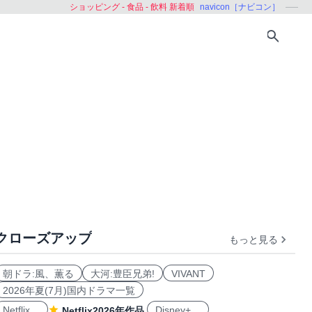
ショッピング - 食品 - 飲料 新着順
navicon［ナビコン］
クローズアップ
もっと見る
朝ドラ:風、薫る
大河:豊臣兄弟!
VIVANT
2026年夏(7月)国内ドラマ一覧
Netflix
Disney+
Netflix2026年作品