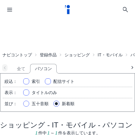
ナビコントップ
登録作品
ショッピング
IT・モバイル
パ
全て
パソコン
絞込
：
索引
配信サイト
表示
：
タイトルのみ
並び
：
五十音順
新着順
ショッピング - IT・モバイル - パソコン
1
件中
1
～
1
件を表示しています。