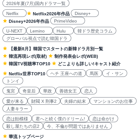
2026年夏(7月)国内ドラマ一覧
Netflix
Disney+
Netflix2026年作品
PrimeVideo
Disney+2026年作品
U-NEXT
Lemino
Hulu
韓ドラ歴史コラム
グローバル視点で読む韓国ドラ
【最新8月】韓国でスタートの新韓ドラ月別一覧
韓流再現レポ(取材)
制作発表会レポ(WEB)
韓国TV視聴率TOP10
どこよりも詳しい!キャスト紹介
ヘチ 王座への道
馬医
イ・サン
Netflix世界TOP10
トンイ
鬼宮
奇皇后
華政
善徳女王
恋人
愛が来る
財閥 X 刑事2
夫婦の結末
マンションのお仕事
人妻キラー
恋は飴模様
君へと続く僕のドリーム!
恋は命がけ
殺し屋たちの店2
今、不倫が問題ではありません
華流トップページ