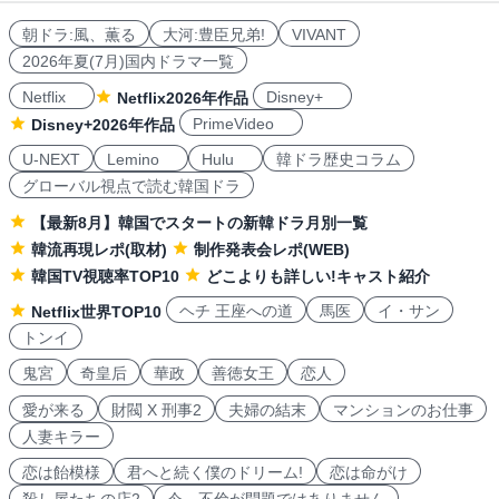
朝ドラ:風、薫る
大河:豊臣兄弟!
VIVANT
2026年夏(7月)国内ドラマ一覧
Netflix
Disney+
Netflix2026年作品
PrimeVideo
Disney+2026年作品
U-NEXT
Lemino
Hulu
韓ドラ歴史コラム
グローバル視点で読む韓国ドラ
【最新8月】韓国でスタートの新韓ドラ月別一覧
韓流再現レポ(取材)
制作発表会レポ(WEB)
韓国TV視聴率TOP10
どこよりも詳しい!キャスト紹介
ヘチ 王座への道
馬医
イ・サン
Netflix世界TOP10
トンイ
鬼宮
奇皇后
華政
善徳女王
恋人
愛が来る
財閥 X 刑事2
夫婦の結末
マンションのお仕事
人妻キラー
恋は飴模様
君へと続く僕のドリーム!
恋は命がけ