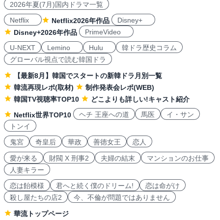
2026年夏(7月)国内ドラマ一覧
Netflix
Disney+
Netflix2026年作品
PrimeVideo
Disney+2026年作品
U-NEXT
Lemino
Hulu
韓ドラ歴史コラム
グローバル視点で読む韓国ドラ
【最新8月】韓国でスタートの新韓ドラ月別一覧
韓流再現レポ(取材)
制作発表会レポ(WEB)
韓国TV視聴率TOP10
どこよりも詳しい!キャスト紹介
ヘチ 王座への道
馬医
イ・サン
Netflix世界TOP10
トンイ
鬼宮
奇皇后
華政
善徳女王
恋人
愛が来る
財閥 X 刑事2
夫婦の結末
マンションのお仕事
人妻キラー
恋は飴模様
君へと続く僕のドリーム!
恋は命がけ
殺し屋たちの店2
今、不倫が問題ではありません
華流トップページ