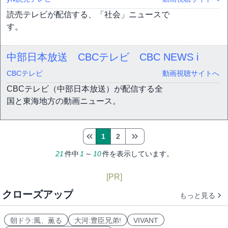
読売テレビが配信する、「社会」ニュースで
す。
中部日本放送 CBCテレビ CBC NEWS i
CBCテレビ
動画視聴サイトへ
CBCテレビ（中部日本放送）が配信する全
国と東海地方の動画ニュース。
1
2
21
件中
1
～
10
件を表示しています。
[PR]
クローズアップ
もっと見る
朝ドラ:風、薫る
大河:豊臣兄弟!
VIVANT