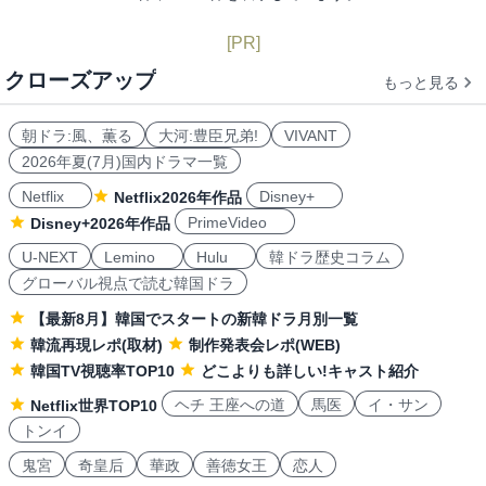
[PR]
クローズアップ
もっと見る
朝ドラ:風、薫る
大河:豊臣兄弟!
VIVANT
2026年夏(7月)国内ドラマ一覧
Netflix
Disney+
Netflix2026年作品
PrimeVideo
Disney+2026年作品
U-NEXT
Lemino
Hulu
韓ドラ歴史コラム
グローバル視点で読む韓国ドラ
【最新8月】韓国でスタートの新韓ドラ月別一覧
韓流再現レポ(取材)
制作発表会レポ(WEB)
韓国TV視聴率TOP10
どこよりも詳しい!キャスト紹介
ヘチ 王座への道
馬医
イ・サン
Netflix世界TOP10
トンイ
鬼宮
奇皇后
華政
善徳女王
恋人