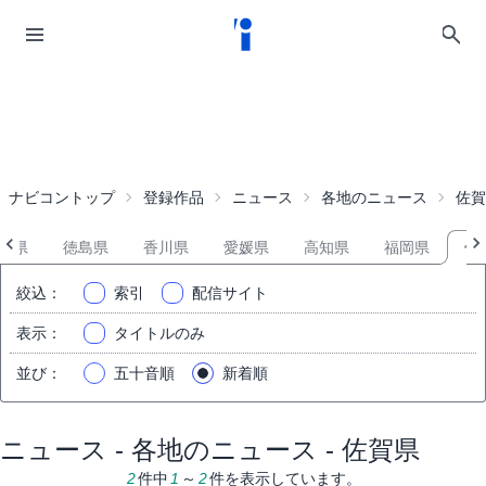
ナビコントップ
登録作品
ニュース
各地のニュース
佐賀
口県
徳島県
香川県
愛媛県
高知県
福岡県
佐
絞込
：
索引
配信サイト
表示
：
タイトルのみ
並び
：
五十音順
新着順
ニュース - 各地のニュース - 佐賀県
2
件中
1
～
2
件を表示しています。