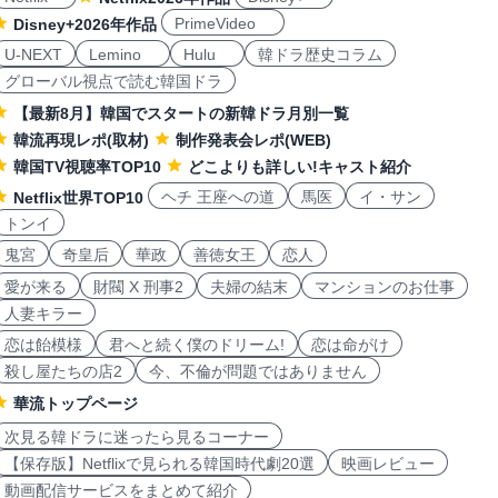
PrimeVideo
Disney+2026年作品
U-NEXT
Lemino
Hulu
韓ドラ歴史コラム
グローバル視点で読む韓国ドラ
【最新8月】韓国でスタートの新韓ドラ月別一覧
韓流再現レポ(取材)
制作発表会レポ(WEB)
韓国TV視聴率TOP10
どこよりも詳しい!キャスト紹介
ヘチ 王座への道
馬医
イ・サン
Netflix世界TOP10
トンイ
鬼宮
奇皇后
華政
善徳女王
恋人
愛が来る
財閥 X 刑事2
夫婦の結末
マンションのお仕事
人妻キラー
恋は飴模様
君へと続く僕のドリーム!
恋は命がけ
殺し屋たちの店2
今、不倫が問題ではありません
華流トップページ
次見る韓ドラに迷ったら見るコーナー
【保存版】Netflixで見られる韓国時代劇20選
映画レビュー
動画配信サービスをまとめて紹介