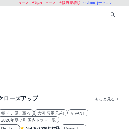
ニュース - 各地のニュース - 大阪府 新着順
navicon［ナビコン］
クローズアップ
もっと見る
鳥取県
島根県
岡山県
広島県
山口県
徳島県
朝ドラ:風、薫る
大河:豊臣兄弟!
VIVANT
2026年夏(7月)国内ドラマ一覧
Netflix
Disney+
Netflix2026年作品