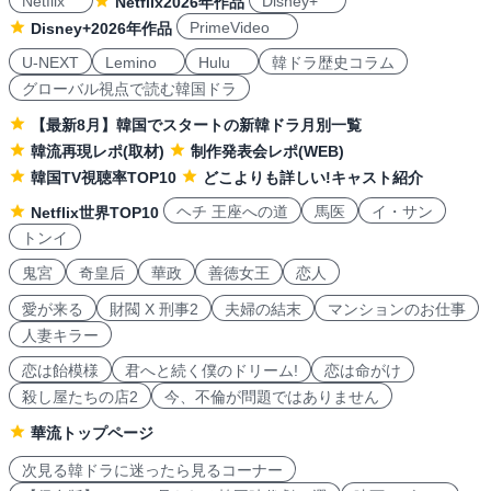
Netflix
Disney+
Netflix2026年作品
PrimeVideo
Disney+2026年作品
U-NEXT
Lemino
Hulu
韓ドラ歴史コラム
グローバル視点で読む韓国ドラ
【最新8月】韓国でスタートの新韓ドラ月別一覧
韓流再現レポ(取材)
制作発表会レポ(WEB)
韓国TV視聴率TOP10
どこよりも詳しい!キャスト紹介
ヘチ 王座への道
馬医
イ・サン
Netflix世界TOP10
トンイ
鬼宮
奇皇后
華政
善徳女王
恋人
愛が来る
財閥 X 刑事2
夫婦の結末
マンションのお仕事
人妻キラー
恋は飴模様
君へと続く僕のドリーム!
恋は命がけ
殺し屋たちの店2
今、不倫が問題ではありません
華流トップページ
次見る韓ドラに迷ったら見るコーナー