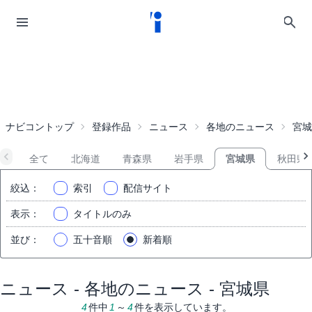
ナビコントップ
登録作品
ニュース
各地のニュース
宮城
全て
北海道
青森県
岩手県
宮城県
秋田県
絞込
：
索引
配信サイト
表示
：
タイトルのみ
並び
：
五十音順
新着順
ニュース - 各地のニュース - 宮城県
4
件中
1
～
4
件を表示しています。