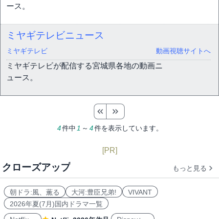
ース。
ミヤギテレビニュース
ミヤギテレビ
動画視聴サイトへ
ミヤギテレビが配信する宮城県各地の動画ニ
ュース。
4
件中
1
～
4
件を表示しています。
[PR]
クローズアップ
もっと見る
朝ドラ:風、薫る
大河:豊臣兄弟!
VIVANT
2026年夏(7月)国内ドラマ一覧