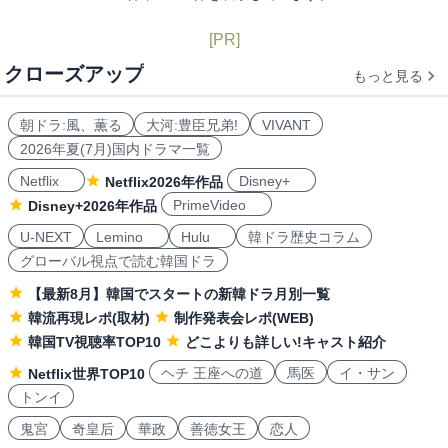
[PR]
クローズアップ
もっと見る
朝ドラ:風、薫る
大河:豊臣兄弟!
VIVANT
2026年夏(7月)国内ドラマ一覧
Netflix
Disney+
Netflix2026年作品
PrimeVideo
Disney+2026年作品
U-NEXT
Lemino
Hulu
韓ドラ歴史コラム
グローバル視点で読む韓国ドラ
【最新8月】韓国でスタートの新韓ドラ月別一覧
韓流再現レポ(取材)
制作発表会レポ(WEB)
韓国TV視聴率TOP10
どこよりも詳しい!キャスト紹介
ヘチ 王座への道
馬医
イ・サン
Netflix世界TOP10
トンイ
鬼宮
奇皇后
華政
善徳女王
恋人