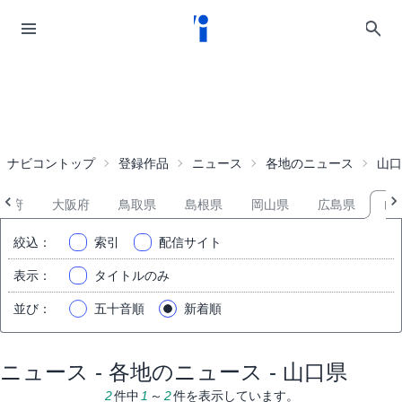
ナビコントップ
登録作品
ニュース
各地のニュース
山口
都府
大阪府
鳥取県
島根県
岡山県
広島県
山
絞込
：
索引
配信サイト
表示
：
タイトルのみ
並び
：
五十音順
新着順
ニュース - 各地のニュース - 山口県
2
件中
1
～
2
件を表示しています。