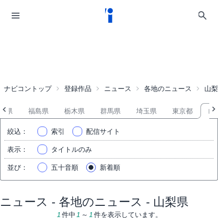
ナビコントップ
登録作品
ニュース
各地のニュース
山梨
形県
福島県
栃木県
群馬県
埼玉県
東京都
山
絞込
：
索引
配信サイト
表示
：
タイトルのみ
並び
：
五十音順
新着順
ニュース - 各地のニュース - 山梨県
1
件中
1
～
1
件を表示しています。