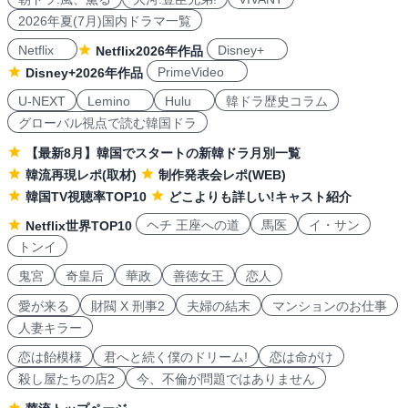
2026年夏(7月)国内ドラマ一覧
Netflix
Disney+
Netflix2026年作品
PrimeVideo
Disney+2026年作品
U-NEXT
Lemino
Hulu
韓ドラ歴史コラム
グローバル視点で読む韓国ドラ
【最新8月】韓国でスタートの新韓ドラ月別一覧
韓流再現レポ(取材)
制作発表会レポ(WEB)
韓国TV視聴率TOP10
どこよりも詳しい!キャスト紹介
ヘチ 王座への道
馬医
イ・サン
Netflix世界TOP10
トンイ
鬼宮
奇皇后
華政
善徳女王
恋人
愛が来る
財閥 X 刑事2
夫婦の結末
マンションのお仕事
人妻キラー
恋は飴模様
君へと続く僕のドリーム!
恋は命がけ
殺し屋たちの店2
今、不倫が問題ではありません