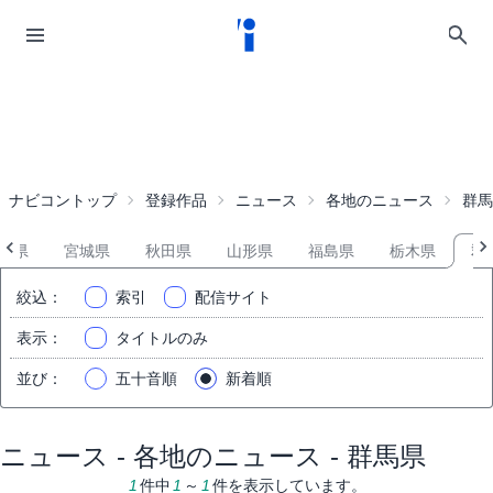
ナビコントップ
登録作品
ニュース
各地のニュース
群馬
手県
宮城県
秋田県
山形県
福島県
栃木県
群
絞込
：
索引
配信サイト
表示
：
タイトルのみ
並び
：
五十音順
新着順
ニュース - 各地のニュース - 群馬県
1
件中
1
～
1
件を表示しています。