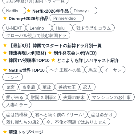
2026年夏(7月)国内ドラマ一覧
Netflix
Disney+
Netflix2026年作品
PrimeVideo
Disney+2026年作品
U-NEXT
Lemino
Hulu
韓ドラ歴史コラム
グローバル視点で読む韓国ドラ
【最新8月】韓国でスタートの新韓ドラ月別一覧
韓流再現レポ(取材)
制作発表会レポ(WEB)
韓国TV視聴率TOP10
どこよりも詳しい!キャスト紹介
ヘチ 王座への道
馬医
イ・サン
Netflix世界TOP10
トンイ
鬼宮
奇皇后
華政
善徳女王
恋人
愛が来る
財閥 X 刑事2
夫婦の結末
マンションのお仕事
人妻キラー
恋は飴模様
君へと続く僕のドリーム!
恋は命がけ
殺し屋たちの店2
今、不倫が問題ではありません
華流トップページ